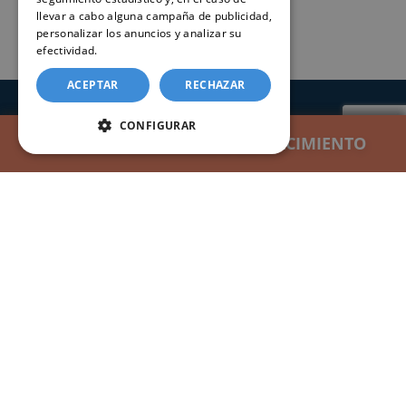
llevar a cabo alguna campaña de publicidad,
personalizar los anuncios y analizar su
efectividad.
Política de cookies
ACEPTAR
RECHAZAR
SERVICIOS
CONFIGURAR
SOLICITAR CERTIFICADO DE NACIMIENTO
SOLICITAR CERTIFICADO DE NACIMIENTO
SOLICITAR CERTIFICADO DE NACIMIENTO
Registros Civiles España
Nuestro servicio
Contacte con nosotros
Consultar estado de un trámite
CERTIFICADOS
Certificado de nacimiento
Certificado de matrimonio
Certificado de defunción