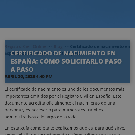
Registro Civil Online
>>
Blog
>>
Certificado de nacimiento en
CERTIFICADO DE NACIMIENTO EN
España: cómo solicitarlo paso a paso
ESPAÑA: CÓMO SOLICITARLO PASO
A PASO
ABRIL 29, 2026 4:40 PM
El certificado de nacimiento es uno de los documentos más
importantes emitidos por el Registro Civil en España. Este
documento acredita oficialmente el nacimiento de una
persona y es necesario para numerosos trámites
administrativos a lo largo de la vida.
En esta guía completa te explicamos qué es, para qué sirve,
cómo solicitarlo correctamente y cómo evitar errores que