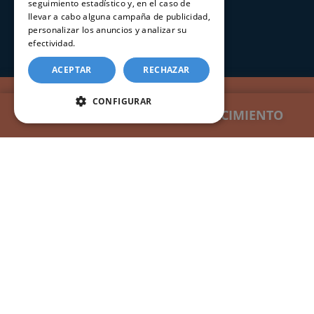
seguimiento estadístico y, en el caso de
llevar a cabo alguna campaña de publicidad,
Registros Civiles España
personalizar los anuncios y analizar su
Nuestro servicio
efectividad.
Política de cookies
Contacte con nosotros
ACEPTAR
RECHAZAR
Consultar estado de un trámite
SOLICITAR EL CERTIFICADO DE NACIMIENTO EN
CONFIGURAR
SOLICITAR CERTIFICADO DE NACIMIENTO
ESPAÑA
CERTIFICADOS
Certificado de nacimiento
Certificado de matrimonio
Certificado de defunción
Certificado seguros por fallecimiento
Certificado de últimas voluntades
Apostilla de la Haya
INFORMACIÓN