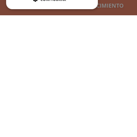
Consultar estado de un trámite
SOLICITAR CERTIFICADO DE NACIMIENTO
CERTIFICADOS
Certificado de nacimiento
Certificado de matrimonio
Certificado de defunción
Certificado seguros por fallecimiento
Certificado de últimas voluntades
Apostilla de la Haya
INFORMACIÓN
Preguntas frecuentes