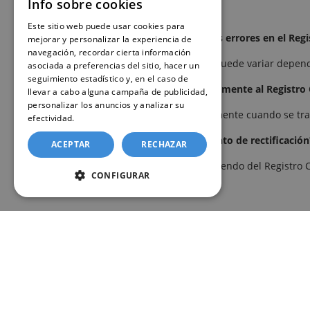
Info sobre cookies
Preguntas frecuentes
Este sitio web puede usar cookies para
¿Se pueden corregir todos los errores en el Regis
mejorar y personalizar la experiencia de
navegación, recordar cierta información
Sí, aunque el procedimiento puede variar depend
asociada a preferencias del sitio, hacer un
seguimiento estadístico y, en el caso de
¿Es necesario acudir personalmente al Registro C
llevar a cabo alguna campaña de publicidad,
personalizar los anuncios y analizar su
En muchos casos sí, especialmente cuando se trata
efectividad.
Política de cookies
¿Cuánto tarda el procedimiento de rectificación
ACEPTAR
RECHAZAR
El plazo puede variar dependiendo del Registro Civi
CONFIGURAR
Nota informativa
La información ofrecida en este artículo tiene ca
procedimientos administrativos aplicables en ca
correspondiente antes de iniciar cualquier proce