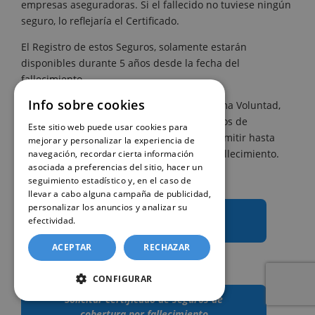
empresas aseguradoras. Si el fallecido no tuviese ningún
seguro, lo reflejaría el Certificado.
El Registro de estos Seguros, solamente estarán
disponibles durante 5 años desde la fecha del
fallecimiento.
Info sobre cookies
Nota:
Tanto el Certificado de Actos de Última Voluntad,
como el Certificado de Contratos de Seguros de
Este sitio web puede usar cookies para
Cobertura de fallecimiento, no se podrán emitir hasta
mejorar y personalizar la experiencia de
pasados 15 días hábiles desde el día del fallecimiento.
navegación, recordar cierta información
asociada a preferencias del sitio, hacer un
seguimiento estadístico y, en el caso de
llevar a cabo alguna campaña de publicidad,
personalizar los anuncios y analizar su
Solicitar un certificado de últimas
efectividad.
Política de cookies
voluntades
ACEPTAR
RECHAZAR
CONFIGURAR
Solicitar certificado de seguros de
cobertura por fallecimiento