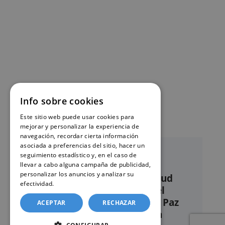
Info sobre cookies
Este sitio web puede usar cookies para
mejorar y personalizar la experiencia de
navegación, recordar cierta información
asociada a preferencias del sitio, hacer un
seguimiento estadístico y, en el caso de
llevar a cabo alguna campaña de publicidad,
personalizar los anuncios y analizar su
Nuestro servicio de solicitud
efectividad.
Política de cookies
online de certificados en el
Registro civil – Juzgado de Paz
ACEPTAR
RECHAZAR
de Sant Carles de la Rápita