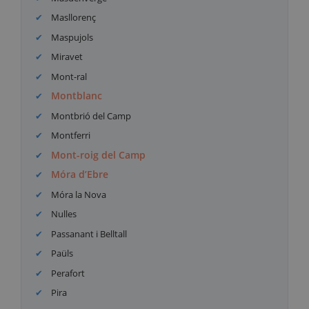
Masllorenç
Maspujols
Miravet
Mont-ral
Montblanc
Montbrió del Camp
Montferri
Mont-roig del Camp
Móra d’Ebre
Móra la Nova
Nulles
Passanant i Belltall
Paüls
Perafort
Pira