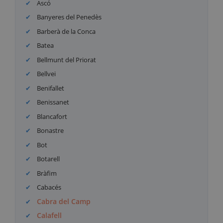
Ascó
Banyeres del Penedès
Barberà de la Conca
Batea
Bellmunt del Priorat
Bellvei
Benifallet
Benissanet
Blancafort
Bonastre
Bot
Botarell
Bràfim
Cabacés
Cabra del Camp
Calafell