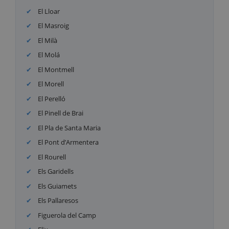
El Lloar
El Masroig
El Milà
El Molá
El Montmell
El Morell
El Perelló
El Pinell de Brai
El Pla de Santa Maria
El Pont d’Armentera
El Rourell
Els Garidells
Els Guiamets
Els Pallaresos
Figuerola del Camp