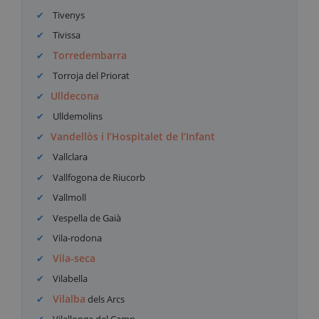
Tivenys
Tivissa
Torredembarra
Torroja del Priorat
Ulldecona
Ulldemolins
Vandellòs i l’Hospitalet de l’Infant
Vallclara
Vallfogona de Riucorb
Vallmoll
Vespella de Gaià
Vila-rodona
Vila-seca
Vilabella
Vilalba
dels Arcs