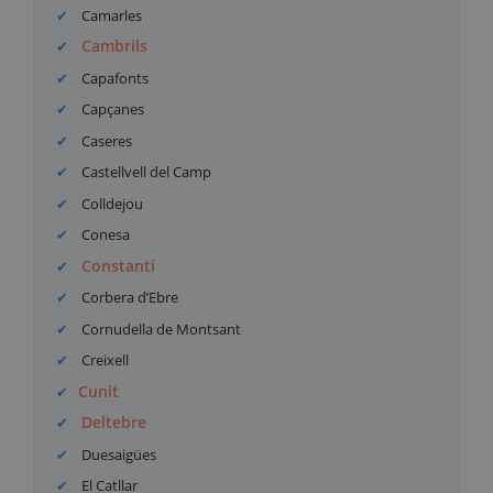
Camarles
Cambrils
Capafonts
Capçanes
Caseres
Castellvell del Camp
Colldejou
Conesa
Constantí
Corbera d’Ebre
Cornudella de Montsant
Creixell
Cunit
Deltebre
Duesaigües
El Catllar