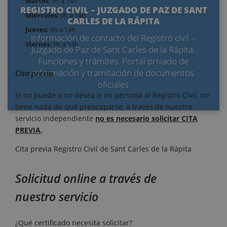
Martes
: 9h a 14h
REGISTRO CIVIL – JUZGADO DE PAZ DE SANT
Miércoles
: 9h a 14h
CARLES DE LA RÁPITA
Jueves:
9h a 14h
Información de contacto del Registro civil –
Viernes
: 9h a 14h
Juzgado de Paz de Sant Carles de la Rápita.
Funciones y trámites. Portal privado de
información y tramitación de documentos
Cita previa
oficiales
Si no puede o no desea ir en persona al Registro Civil, no
tiene nada de qué preocuparse, a través de nuestro
servicio independiente
no es necesario solicitar CITA
PREVIA
.
Cita previa Registro Civil de Sant Carles de la Rápita
Solicitud online a través de
nuestro servicio
¿Qué certificado necesita solicitar?