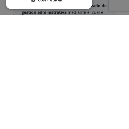
CONFIGURAR
Este sitio web ofrece un
servicio privado de
gestión administrativa
mediante el cual el
usuario puede delegar voluntariamente la
tramitación de determinados documentos
oficiales ante los organismos competentes.
Documentos y trámites que podemos
gestionar
A través de nuestro servicio, podemos
gestionar, entre otros:
Certificados y partidas de
nacimiento
,
matrimonio
y
defunción
Apostilla de La Haya
de documentos oficiales
Legalización
de certificados
Certificado de Últimas Voluntades
Certificado de contratos de seguros con