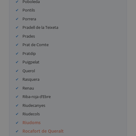
Poboleda
Pontils
Porrera
Pradell de la Teixeta
Prades
Prat de Comte
Pratdip
Puigpelat
Querol
Rasquera
Renau
Riba-roja d’Ebre
Riudecanyes
Riudecols
Riudoms
Rocafort de Queralt