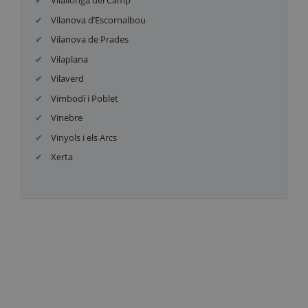
Vilallonga del Camp
Vilanova d’Escornalbou
Vilanova de Prades
Vilaplana
Vilaverd
Vimbodí i Poblet
Vinebre
Vinyols i els Arcs
Xerta