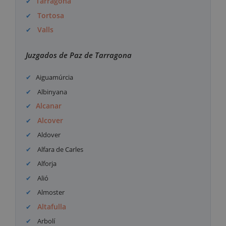
Tarragona
Tortosa
Valls
Juzgados de Paz de Tarragona
Aiguamúrcia
Albinyana
Alcanar
Alcover
Aldover
Alfara de Carles
Alforja
Alió
Almoster
Altafulla
Arbolí