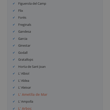
Figuerola del Camp
Flix
Forès
Freginals
Gandesa
Garcia
Ginestar
Godall
Gratallops
Horta de Sant Joan
L’ Albiol
L’ Aldea
L’ Aleixar
L’ Ametlla de Mar
L’ Ampolla
L’ Arboç