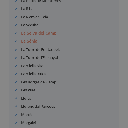
La Pobla de Montornès
La Riba
La Riera de Gaià
La Secuita
La Selva del Camp
La Sénia
La Torre de Fontaubella
La Torre de l’Espanyol
La Vilella Alta
La Vilella Baixa
Les Borges del Camp
Les Piles
Llorac
Llorenç del Penedès
Marçà
Margalef