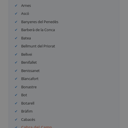
Arnes
Ascó
Banyeres del Penedès
Barberà de la Conca
Batea
Bellmunt del Priorat
Bellvei
Benifallet
Benissanet
Blancafort
Bonastre
Bot
Botarell
Bràfim
Cabacés
Cabra del Camp