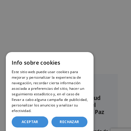
Info sobre cookies
Este sitio web puede usar cookies para
mejorar y personalizar la experiencia de
navegación, recordar cierta información
asociada a preferencias del sitio, hacer un
seguimiento estadístico y, en el caso de
Nuestro servicio de solicitud
llevar a cabo alguna campaña de publicidad,
online de certificados en el
personalizar los anuncios y analizar su
efectividad.
Política de cookies
Registro civil – Juzgado de Paz
de Cambrils
ACEPTAR
RECHAZAR