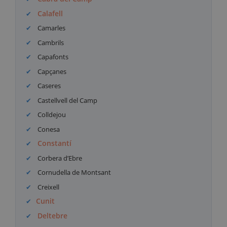
Calafell
Camarles
Cambrils
Capafonts
Capçanes
Caseres
Castellvell del Camp
Colldejou
Conesa
Constantí
Corbera d’Ebre
Cornudella de Montsant
Creixell
Cunit
Deltebre