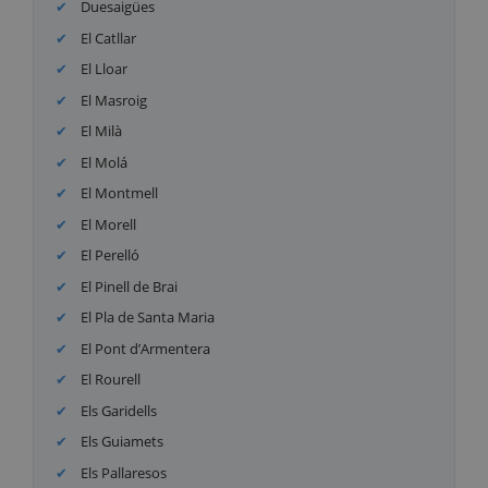
Duesaigües
El Catllar
El Lloar
El Masroig
El Milà
El Molá
El Montmell
El Morell
El Perelló
El Pinell de Brai
El Pla de Santa Maria
El Pont d’Armentera
El Rourell
Els Garidells
Els Guiamets
Els Pallaresos