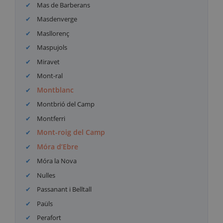
Mas de Barberans
Masdenverge
Masllorenç
Maspujols
Miravet
Mont-ral
Montblanc
Montbrió del Camp
Montferri
Mont-roig del Camp
Móra d’Ebre
Móra la Nova
Nulles
Passanant i Belltall
Paüls
Perafort