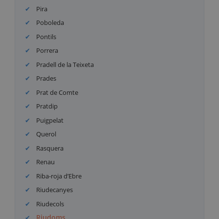
Pira
Poboleda
Pontils
Porrera
Pradell de la Teixeta
Prades
Prat de Comte
Pratdip
Puigpelat
Querol
Rasquera
Renau
Riba-roja d’Ebre
Riudecanyes
Riudecols
Riudoms