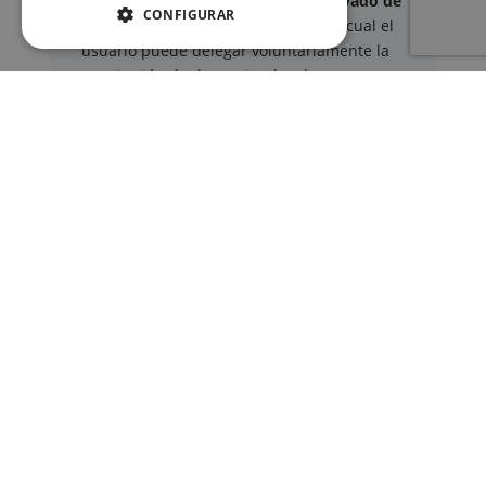
Este sitio web ofrece un
servicio privado de
CONFIGURAR
gestión administrativa
mediante el cual el
usuario puede delegar voluntariamente la
tramitación de determinados documentos
oficiales ante los organismos competentes.
Documentos y trámites que podemos
gestionar
A través de nuestro servicio, podemos
gestionar, entre otros:
Certificados y partidas de
nacimiento
,
matrimonio
y
defunción
Apostilla de La Haya
de documentos oficiales
Legalización
de certificados
Certificado de Últimas Voluntades
Certificado de contratos de seguros con
cobertura por fallecimiento