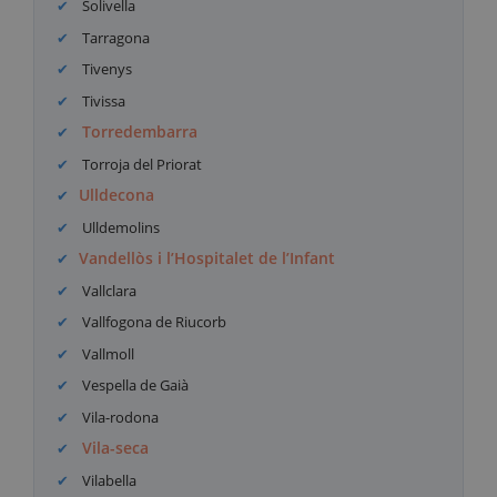
Solivella
Tarragona
Tivenys
Tivissa
Torredembarra
Torroja del Priorat
Ulldecona
Ulldemolins
Vandellòs i l’Hospitalet de l’Infant
Vallclara
Vallfogona de Riucorb
Vallmoll
Vespella de Gaià
Vila-rodona
Vila-seca
Vilabella