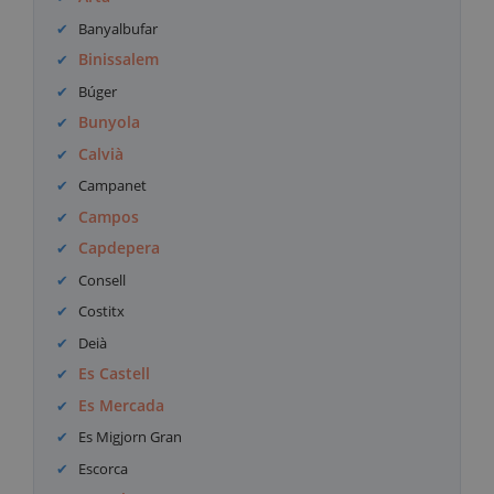
Banyalbufar
Binissalem
Búger
Bunyola
Calvià
Campanet
Campos
Capdepera
Consell
Costitx
Deià
Es Castell
Es Mercada
Es Migjorn Gran
Escorca