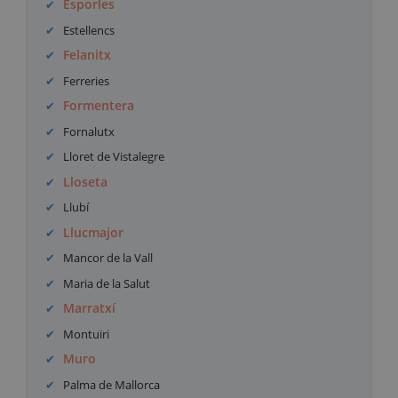
Esporles
Estellencs
Felanitx
Ferreries
Formentera
Fornalutx
Lloret de Vistalegre
Lloseta
Llubí
Llucmajor
Mancor de la Vall
Maria de la Salut
Marratxí
Montuïri
Muro
Palma de Mallorca