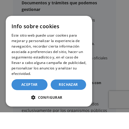
Documentos y trámites que podemos
gestionar
A través de nuestro servicio, podemos
Info sobre cookies
gestionar, entre otros:
Este sitio web puede usar cookies para
mejorar y personalizar la experiencia de
Certificados y partidas de
nacimiento
,
navegación, recordar cierta información
matrimonio
y
defunción
asociada a preferencias del sitio, hacer un
seguimiento estadístico y, en el caso de
Apostilla de La Haya
de documentos oficiales
llevar a cabo alguna campaña de publicidad,
Legalización
de certificados
personalizar los anuncios y analizar su
efectividad.
Política de cookies
Certificado de Últimas Voluntades
Certificado de contratos de seguros con
ACEPTAR
RECHAZAR
cobertura por fallecimiento
CONFIGURAR
Los documentos oficiales son expedidos
exclusivamente por los organismos públicos
correspondientes.
Más información sobre nuestro servicio »