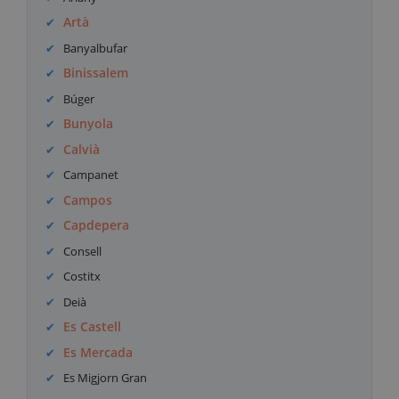
Artà
Banyalbufar
Binissalem
Búger
Bunyola
Calvià
Campanet
Campos
Capdepera
Consell
Costitx
Deià
Es Castell
Es Mercada
Es Migjorn Gran