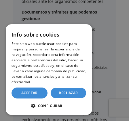
oficiales ante los organismos competentes.
Documentos y trámites que podemos
gestionar
A través de nuestro servicio, podemos
Info sobre cookies
gestionar, entre otros:
Este sitio web puede usar cookies para
mejorar y personalizar la experiencia de
Certificados y partidas de
nacimiento
,
navegación, recordar cierta información
matrimonio
y
defunción
asociada a preferencias del sitio, hacer un
seguimiento estadístico y, en el caso de
Apostilla de La Haya
de documentos oficiales
llevar a cabo alguna campaña de publicidad,
Legalización
de certificados
personalizar los anuncios y analizar su
efectividad.
Política de cookies
Certificado de Últimas Voluntades
Certificado de contratos de seguros con
ACEPTAR
RECHAZAR
cobertura por fallecimiento
CONFIGURAR
Los documentos oficiales son expedidos
exclusivamente por los organismos públicos
correspondientes.