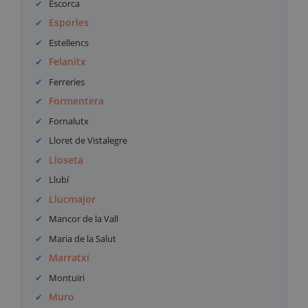
Escorca
Esporles
Estellencs
Felanitx
Ferreries
Formentera
Fornalutx
Lloret de Vistalegre
Lloseta
Llubí
Llucmajor
Mancor de la Vall
Maria de la Salut
Marratxí
Montuïri
Muro