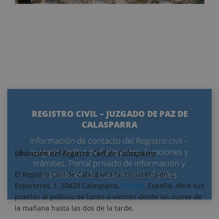
REGISTRO CIVIL – JUZGADO DE PAZ DE
CALASPARRA
Información de contacto del Registro civil –
Juzgado de Paz de Calasparra. Funciones y
Ubicación del Registro Civil de Calasparra
trámites. Portal privado de información y
tramitación de documentos oficiales
El Registro Civil de Calasparra se encuentra en C.
Esparteros, 1, 30420 Calasparra,
Murcia
, España. Abre sus
puertas al público de lunes a viernes desde las nueve de
la mañana hasta las dos de la tarde.