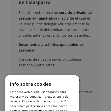
de Calasparra
Este sitio web ofrece un
servicio privado de
gestión administrativa
mediante el cual el
usuario puede delegar voluntariamente la
tramitación de determinados documentos
oficiales ante los organismos competentes.
Documentos y trámites que podemos
gestionar
A través de nuestro servicio, podemos
gestionar, entre otros:
Certificados y partidas de
nacimiento
,
Info sobre cookies
matrimonio
y
defunción
Este sitio web puede usar cookies para
Apostilla de La Haya
de documentos oficiales
mejorar y personalizar la experiencia de
Legalización
de certificados
navegación, recordar cierta información
asociada a preferencias del sitio, hacer un
Certificado de Últimas Voluntades
seguimiento estadístico y, en el caso de