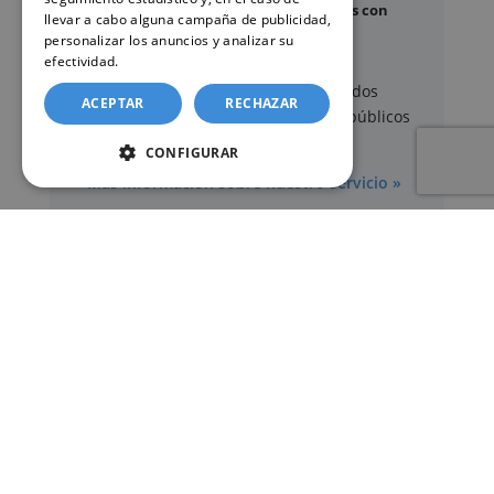
Certificado de contratos de seguros con
llevar a cabo alguna campaña de publicidad,
cobertura por fallecimiento
personalizar los anuncios y analizar su
efectividad.
Política de cookies
Los documentos oficiales son expedidos
ACEPTAR
RECHAZAR
exclusivamente por los organismos públicos
correspondientes.
CONFIGURAR
Más información sobre nuestro servicio »
SERVICIOS
Registros Civiles España
Nuestro servicio
Contacte con nosotros