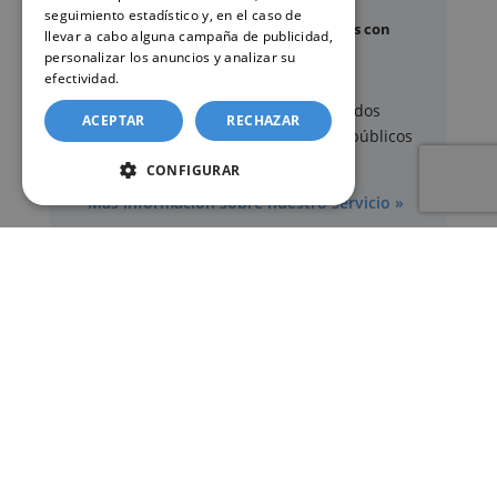
seguimiento estadístico y, en el caso de
Certificado de contratos de seguros con
llevar a cabo alguna campaña de publicidad,
cobertura por fallecimiento
personalizar los anuncios y analizar su
efectividad.
Política de cookies
Los documentos oficiales son expedidos
ACEPTAR
RECHAZAR
exclusivamente por los organismos públicos
correspondientes.
CONFIGURAR
Más información sobre nuestro servicio »
SERVICIOS
Registros Civiles España
Nuestro servicio
Contacte con nosotros