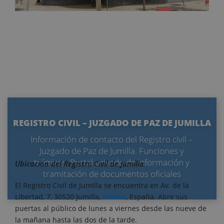
REGISTRO CIVIL – JUZGADO DE PAZ DE JUMILLA
Información de contacto del Registro civil –
Juzgado de Paz de Jumilla. Funciones y
trámites. Portal privado de información y
Ubicación del Registro Civil de Jumilla
tramitación de documentos oficiales
El Registro Civil de Jumilla se encuentra en Av. de la
Libertad, 7, 30520 Jumilla,
Murcia
, España. Abre sus
puertas al público de lunes a viernes desde las nueve de
la mañana hasta las dos de la tarde.