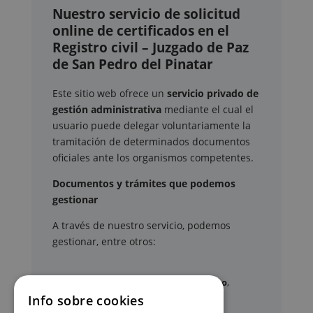
Nuestro servicio de solicitud
online de certificados en el
Registro civil – Juzgado de Paz
de San Pedro del Pinatar
Este sitio web ofrece un
servicio privado de
gestión administrativa
mediante el cual el
usuario puede delegar voluntariamente la
tramitación de determinados documentos
oficiales ante los organismos competentes.
Documentos y trámites que podemos
gestionar
A través de nuestro servicio, podemos
gestionar, entre otros:
Certificados y partidas de
nacimiento
,
matrimonio
y
defunción
Info sobre cookies