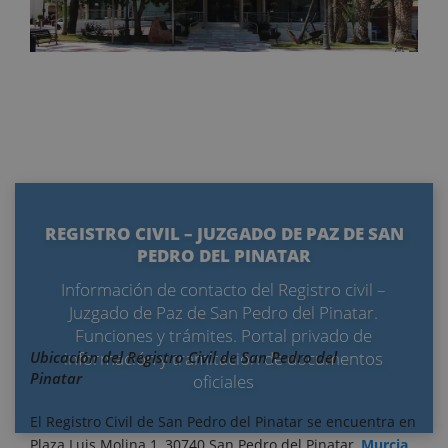
REGISTRO CIVIL – JUZGADO DE PAZ DE SAN
PEDRO DEL PINATAR
Información de contacto del Registro civil –
Juzgado de Paz de San Pedro del Pinatar.
Funciones y trámites. Portal privado de
información y tramitación de documentos
Ubicación del Registro Civil de San Pedro del
Pinatar
oficiales
El Registro Civil de San Pedro del Pinatar se encuentra en
Plaza Luis Molina 1, 30740 San Pedro del Pinatar,
Murcia
,