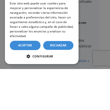
Apostilla de La Haya
de documentos oficiales
Este sitio web puede usar cookies para
mejorar y personalizar la experiencia de
Legalización
de certificados
navegación, recordar cierta información
Certificado de Últimas Voluntades
asociada a preferencias del sitio, hacer un
seguimiento estadístico y, en el caso de
Certificado de contratos de seguros con
llevar a cabo alguna campaña de publicidad,
cobertura por fallecimiento
personalizar los anuncios y analizar su
efectividad.
Política de cookies
Los documentos oficiales son expedidos
ACEPTAR
RECHAZAR
exclusivamente por los organismos públicos
correspondientes.
CONFIGURAR
Más información sobre nuestro servicio »
SERVICIOS