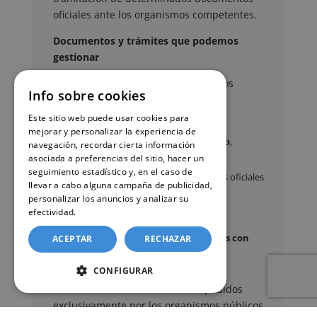
oficiales ante los organismos competentes.
Documentos y trámites que podemos
gestionar
A través de nuestro servicio, podemos
Info sobre cookies
gestionar, entre otros:
Este sitio web puede usar cookies para
mejorar y personalizar la experiencia de
Certificados y partidas de
nacimiento
,
navegación, recordar cierta información
matrimonio
y
defunción
asociada a preferencias del sitio, hacer un
seguimiento estadístico y, en el caso de
Apostilla de La Haya
de documentos oficiales
llevar a cabo alguna campaña de publicidad,
Legalización
de certificados
personalizar los anuncios y analizar su
efectividad.
Política de cookies
Certificado de Últimas Voluntades
Certificado de contratos de seguros con
ACEPTAR
RECHAZAR
cobertura por fallecimiento
CONFIGURAR
Los documentos oficiales son expedidos
exclusivamente por los organismos públicos