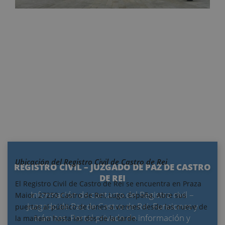
Ubicación del Registro Civil de Castro de Rei
REGISTRO CIVIL – JUZGADO DE PAZ DE CASTRO
DE REI
El Registro Civil de Castro de Rei se encuentra en Praza
Información de contacto del Registro civil –
Maior, 27250 Castro de Rei, Lugo, España. Abre sus
Juzgado de Paz de Castro de Rei. Funciones y
puertas al público de lunes a viernes desde las nueve de
trámites. Portal privado de información y
la mañana hasta las dos de la tarde.