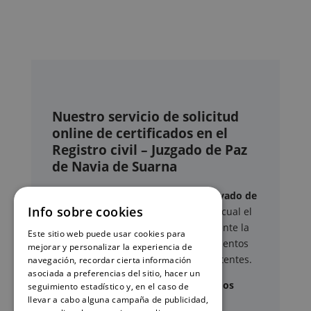
Nuestro servicio de solicitud
online de certificados en el
Registro civil – Juzgado de Paz
de Navia de Suarna
Este sitio web ofrece un
servicio privado de
Info sobre cookies
gestión administrativa
mediante el cual el
usuario puede delegar voluntariamente la
Este sitio web puede usar cookies para
tramitación de determinados documentos
mejorar y personalizar la experiencia de
oficiales ante los organismos competentes.
navegación, recordar cierta información
asociada a preferencias del sitio, hacer un
Documentos y trámites que podemos
seguimiento estadístico y, en el caso de
llevar a cabo alguna campaña de publicidad,
gestionar