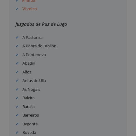
Vilalba
Viveiro
Juzgados de Paz de Lugo
A Pastoriza
A Pobra do Brollón
A Pontenova
Abadín
Alfoz
Antas de Ulla
As Nogais
Baleira
Baralla
Barreiros
Begonte
Bóveda