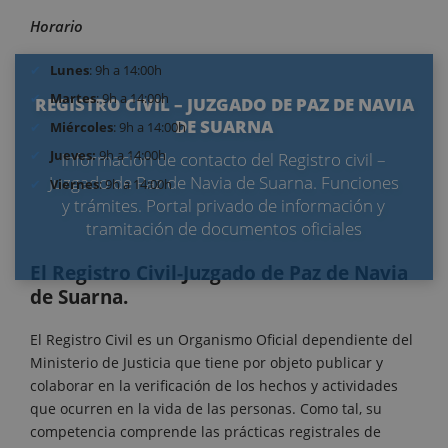
Horario
Lunes
: 9h a 14:00h
Martes
: 9h a 14:00h
REGISTRO CIVIL – JUZGADO DE PAZ DE NAVIA
DE SUARNA
Miércoles
: 9h a 14:00h
Jueves:
9h a 14:00h
Información de contacto del Registro civil –
Juzgado de Paz de Navia de Suarna. Funciones
Viernes
: 9h a 14:00h
y trámites. Portal privado de información y
tramitación de documentos oficiales
El Registro Civil-Juzgado de Paz de Navia
de Suarna.
El Registro Civil es un Organismo Oficial dependiente del
Ministerio de Justicia que tiene por objeto publicar y
colaborar en la verificación de los hechos y actividades
que ocurren en la vida de las personas. Como tal, su
competencia comprende las prácticas registrales de