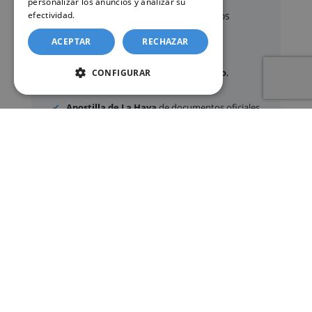
personalizar los anuncios y analizar su
A través de nuestro servicio, podemos
efectividad.
Política de cookies
gestionar, entre otros:
ACEPTAR
RECHAZAR
Certificados y partidas de
nacimiento
,
CONFIGURAR
matrimonio
y
defunción
Apostilla de La Haya
de documentos oficiales
Legalización
de certificados
Certificado de Últimas Voluntades
Certificado de contratos de seguros con
cobertura por fallecimiento
Los documentos oficiales son expedidos
exclusivamente por los organismos públicos
correspondientes.
Más información sobre nuestro servicio »