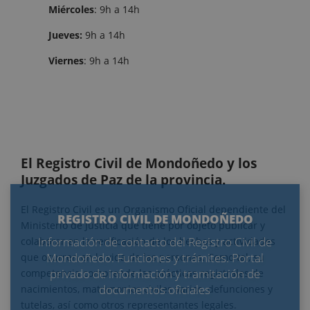
Miércoles
: 9h a 14h
Jueves:
9h a 14h
Viernes
: 9h a 14h
El Registro Civil de Mondoñedo y los
Juzgados de Paz de la provincia.
El Registro Civil es un Organismo Oficial dependiente del
REGISTRO CIVIL DE MONDOÑEDO
Ministerio de Justicia que tiene por objeto publicar y
Información de contacto del Registro Civil de
colaborar en la verificación de los hechos y actividades
Mondoñedo. Funciones y trámites. Portal
que ocurren en la vida de las personas. Como tal, su
privado de información y tramitación de
competencia comprende las prácticas registrales de
documentos oficiales
nacimientos, matrimonios civiles varios, defunciones y
tutelas, así como otros representantes legales.