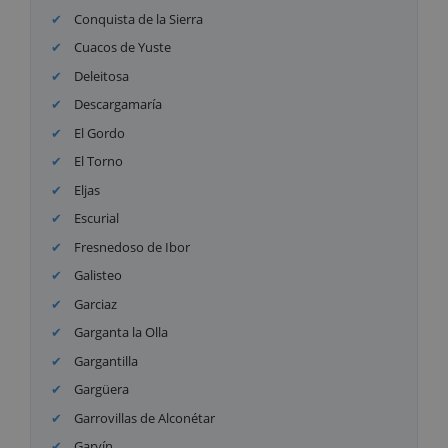
Conquista de la Sierra
Cuacos de Yuste
Deleitosa
Descargamaría
El Gordo
El Torno
Eljas
Escurial
Fresnedoso de Ibor
Galisteo
Garciaz
Garganta la Olla
Gargantilla
Gargüera
Garrovillas de Alconétar
Garvín