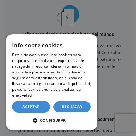
Solicitudes desde cualquier lugar del mundo
Info sobre cookies
Gestionamos solicitudes de certificados inscritos en
Registros Civiles de España, Registro Civil Central o
Este sitio web puede usar cookies para
Consulados y Embajadas españolas en el extranjero,
mejorar y personalizar la experiencia de
independientemente del país de residencia del
navegación, recordar cierta información
asociada a preferencias del sitio, hacer un
solicitante.
seguimiento estadístico y, en el caso de
llevar a cabo alguna campaña de publicidad,
personalizar los anuncios y analizar su
efectividad.
Política de cookies
ACEPTAR
RECHAZAR
Apostilla de La Haya y legalización de documentos
CONFIGURAR
Cuando el certificado debe surtir efectos fuera de