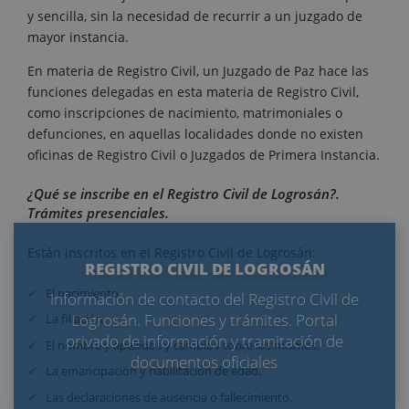
y sencilla, sin la necesidad de recurrir a un juzgado de
mayor instancia.
En materia de Registro Civil, un Juzgado de Paz hace las
funciones delegadas en esta materia de Registro Civil,
como inscripciones de nacimiento, matrimoniales o
defunciones, en aquellas localidades donde no existen
oficinas de Registro Civil o Juzgados de Primera Instancia.
¿Qué se inscribe en el Registro Civil de Logrosán?.
Trámites presenciales.
Están inscritos en el Registro Civil de Logrosán:
REGISTRO CIVIL DE LOGROSÁN
El nacimiento.
Información de contacto del Registro Civil de
Logrosán. Funciones y trámites. Portal
La filiación.
privado de información y tramitación de
El nombre y apellidos y cambios sobre los mismos.
documentos oficiales
La emancipación y habilitación de edad.
Las declaraciones de ausencia o fallecimiento.