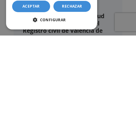
ACEPTAR
RECHAZAR
Nuestro servicio de solicitud
CONFIGURAR
online de certificados en el
Registro civil de Valencia de
Alcántara
Este sitio web ofrece un
servicio privado de
gestión administrativa
mediante el cual el
usuario puede delegar voluntariamente la
tramitación de determinados documentos
oficiales ante los organismos competentes.
Documentos y trámites que podemos
gestionar
A través de nuestro servicio, podemos
gestionar, entre otros:
Certificados y partidas de
nacimiento
,