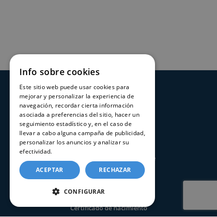
Info sobre cookies
Este sitio web puede usar cookies para
SERVICIOS
mejorar y personalizar la experiencia de
navegación, recordar cierta información
asociada a preferencias del sitio, hacer un
Registros Civiles España
seguimiento estadístico y, en el caso de
Nuestro servicio
llevar a cabo alguna campaña de publicidad,
personalizar los anuncios y analizar su
Contacte con nosotros
efectividad.
Política de cookies
Consultar estado de un trámite
ACEPTAR
RECHAZAR
CERTIFICADOS
CONFIGURAR
Certificado de nacimiento