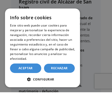
Registro civil de Alcázar de San
Juan
Info sobre cookies
Este sitio web ofrece un
servicio privado de
gestión administrativa
mediante el cual el
Este sitio web puede usar cookies para
usuario puede delegar voluntariamente la
mejorar y personalizar la experiencia de
navegación, recordar cierta información
tramitación de determinados documentos
asociada a preferencias del sitio, hacer un
oficiales ante los organismos competentes.
seguimiento estadístico y, en el caso de
llevar a cabo alguna campaña de publicidad,
Documentos y trámites que podemos
personalizar los anuncios y analizar su
gestionar
efectividad.
Política de cookies
A través de nuestro servicio, podemos
ACEPTAR
RECHAZAR
gestionar, entre otros:
CONFIGURAR
Certificados y partidas de
nacimiento
,
matrimonio
y
defunción
Apostilla de La Haya
de documentos oficiales
Legalización
de certificados