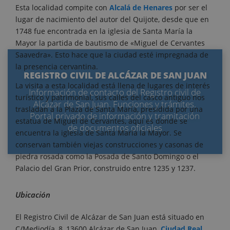
Esta localidad compite con
Alcalá de Henares
por ser el
lugar de nacimiento del autor del Quijote, desde que en
1748 fue encontrada en la iglesia de Santa María la
Mayor la partida de bautismo de «Miguel de Cervantes
Saavedra». Esto hace que la ciudad esté impregnada de
la presencia cervantina.
REGISTRO CIVIL DE ALCÁZAR DE SAN JUAN
La visita a esta localidad está llena de lugares de interés
Información de contacto del Registro civil de
turístico y patrimonial, sus calles del casco antiguo nos
Alcázar de San Juan. Funciones y trámites.
trasladan a la Plaza de Santa María, presidida por una
Portal privado de información y tramitación
estatua de Miguel de Cervantes, aquí es donde se
de documentos oficiales
encuentra la iglesia de Santa María la Mayor. Se
conservan también viejas construcciones y casonas de
piedra rosada como la Posada de Santo Domingo o el
Palacio del Gran Prior, construido entre 1235 y 1237.
Ubicación
El Registro Civil de Alcázar de San Juan está situado en
C/Mediodía, 8, 13600 Alcázar de San Juan,
Ciudad Real
,