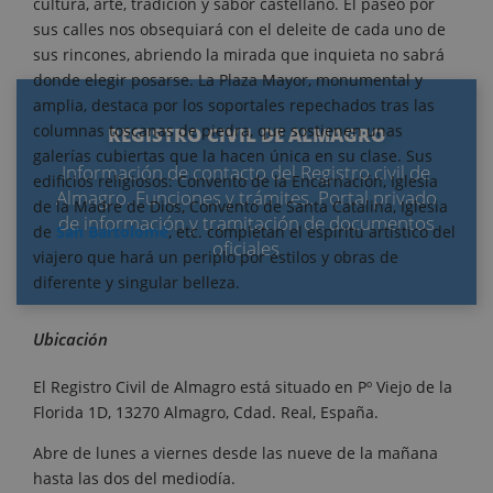
cultura, arte, tradición y sabor castellano. El paseo por
sus calles nos obsequiará con el deleite de cada uno de
sus rincones, abriendo la mirada que inquieta no sabrá
donde elegir posarse. La Plaza Mayor, monumental y
amplia, destaca por los soportales repechados tras las
columnas toscanas de piedra, que sostienen unas
REGISTRO CIVIL DE ALMAGRO
galerías cubiertas que la hacen única en su clase. Sus
Información de contacto del Registro civil de
edificios religiosos: Convento de la Encarnación, Iglesia
Almagro. Funciones y trámites. Portal privado
de la Madre de Dios, Convento de Santa Catalina, Iglesia
de información y tramitación de documentos
de
San Bartolomé
, etc. completan el espíritu artístico del
oficiales
viajero que hará un periplo por estilos y obras de
diferente y singular belleza.
Ubicación
El Registro Civil de Almagro está situado en Pº Viejo de la
Florida 1D, 13270 Almagro, Cdad. Real, España.
Abre de lunes a viernes desde las nueve de la mañana
hasta las dos del mediodía.