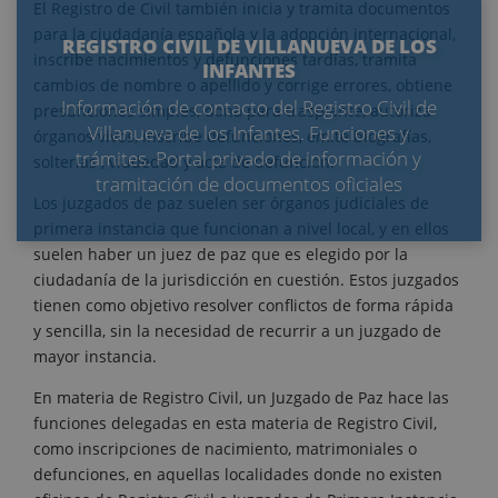
El Registro de Civil también inicia y tramita documentos
para la ciudadanía española y la adopción internacional,
REGISTRO CIVIL DE VILLANUEVA DE LOS
inscribe nacimientos y defunciones tardías, tramita
INFANTES
cambios de nombre o apellido y corrige errores, obtiene
Información de contacto del Registro Civil de
presunciones simples, dona para trasplante, autoriza
Villanueva de los Infantes. Funciones y
órganos vivos, inscribe defunciones, emite biografías,
trámites. Portal privado de información y
solterías , viudedad y acta de defunción.
tramitación de documentos oficiales
Los juzgados de paz suelen ser órganos judiciales de
primera instancia que funcionan a nivel local, y en ellos
suelen haber un juez de paz que es elegido por la
ciudadanía de la jurisdicción en cuestión. Estos juzgados
tienen como objetivo resolver conflictos de forma rápida
y sencilla, sin la necesidad de recurrir a un juzgado de
mayor instancia.
En materia de Registro Civil, un Juzgado de Paz hace las
funciones delegadas en esta materia de Registro Civil,
como inscripciones de nacimiento, matrimoniales o
defunciones, en aquellas localidades donde no existen