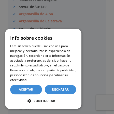
Arenas de San Juan
Argamasilla de Alba
Argamasilla de Calatrava
Arroba de los Montes
Ballesteros de Calatrava
Info sobre cookies
Bolaños de Calatrava
Este sitio web puede usar cookies para
Brazatortas
mejorar y personalizar la experiencia de
navegación, recordar cierta información
Cabezarados
asociada a preferencias del sitio, hacer un
Cabezarrubias del Puerto
seguimiento estadístico y, en el caso de
llevar a cabo alguna campaña de publicidad,
Calzada de Calatrava
personalizar los anuncios y analizar su
Campo de Criptana
efectividad.
Política de cookies
Cañada de Calatrava
ACEPTAR
RECHAZAR
Caracuel de Calatrava
Carrión de Calatrava
CONFIGURAR
Carrizosa