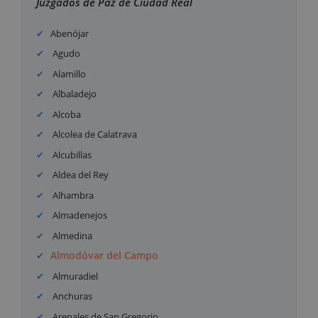
Juzgados de Paz de Ciudad Real
Abenójar
Agudo
Alamillo
Albaladejo
Alcoba
Alcolea de Calatrava
Alcubillas
Aldea del Rey
Alhambra
Almadenejos
Almedina
Almodóvar del Campo
Almuradiel
Anchuras
Arenales de San Gregorio