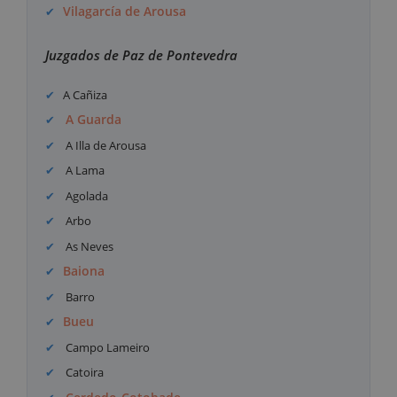
Vilagarcía de Arousa
Juzgados de Paz de Pontevedra
A Cañiza
A Guarda
A Illa de Arousa
A Lama
Agolada
Arbo
As Neves
Baiona
Barro
Bueu
Campo Lameiro
Catoira