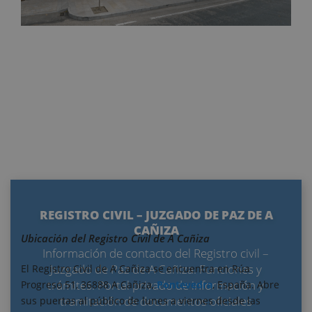
REGISTRO CIVIL – JUZGADO DE PAZ DE A
CAÑIZA
Ubicación del Registro Civil de A Cañiza
Información de contacto del Registro civil –
Juzgado de Paz de A Cañiza. Funciones y
El Registro Civil de A Cañiza se encuentra en Rúa
trámites. Portal privado de información y
Progreso 51, 36888 A Cañiza,
Pontevedra
, España. Abre
tramitación de documentos oficiales
sus puertas al público de lunes a viernes desde las