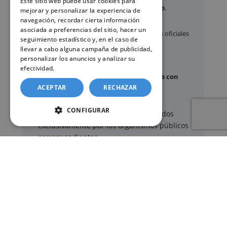
Este sitio web puede usar cookies para
Certificados y partidas de
nacimiento
,
mejorar y personalizar la experiencia de
matrimonio
y
defunción
navegación, recordar cierta información
asociada a preferencias del sitio, hacer un
Apostilla de La Haya
de documentos oficiales
seguimiento estadístico y, en el caso de
Legalización
de certificados
llevar a cabo alguna campaña de publicidad,
personalizar los anuncios y analizar su
Certificado de Últimas Voluntades
efectividad.
Política de cookies
Certificado de contratos de seguros con
ACEPTAR
RECHAZAR
cobertura por fallecimiento
CONFIGURAR
Los documentos oficiales son expedidos
exclusivamente por los organismos públicos
correspondientes.
Más información sobre nuestro servicio »