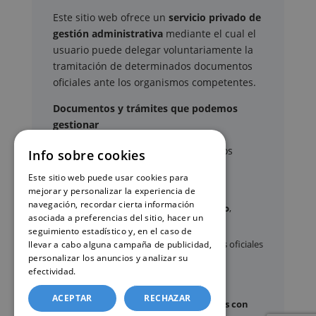
Este sitio web ofrece un
servicio privado de
gestión administrativa
mediante el cual el
usuario puede delegar voluntariamente la
tramitación de determinados documentos
oficiales ante los organismos competentes.
Documentos y trámites que podemos
gestionar
A través de nuestro servicio, podemos
Info sobre cookies
gestionar, entre otros:
Este sitio web puede usar cookies para
mejorar y personalizar la experiencia de
navegación, recordar cierta información
Certificados y partidas de
nacimiento
,
asociada a preferencias del sitio, hacer un
matrimonio
y
defunción
seguimiento estadístico y, en el caso de
Apostilla de La Haya
de documentos oficiales
llevar a cabo alguna campaña de publicidad,
personalizar los anuncios y analizar su
Legalización
de certificados
efectividad.
Política de cookies
Certificado de Últimas Voluntades
ACEPTAR
RECHAZAR
Certificado de contratos de seguros con