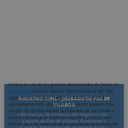
Vilaboa es uno de los grandes desconocidos de Terras de
Pontevedra
para los viajeros. Para muchos es tan sólo
lugar de paso hacia el Puente de Rande, pero esté
REGISTRO CIVIL – JUZGADO DE PAZ DE
ayuntamiento está ubicado en uno de los paisajes más
VILABOA
bonitos de las Rías Baixas: la Ensenada de San Simón y
Información de contacto del Registro civil –
cuenta con una gran tradición marinera y mucho que
Juzgado de Paz de Vilaboa. Funciones y
ofrecer para los amantes de la naturaleza, la historia y la
trámites. Portal privado de información y