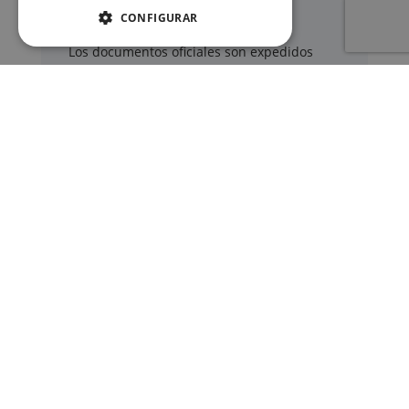
cobertura por fallecimiento
CONFIGURAR
Los documentos oficiales son expedidos
exclusivamente por los organismos públicos
correspondientes.
Más información sobre nuestro servicio »
SERVICIOS
Registros Civiles España
Nuestro servicio
Contacte con nosotros
Consultar estado de un trámite