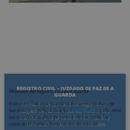
REGISTRO CIVIL – JUZGADO DE PAZ DE A
Ubicación del Registro Civil de A Guarda
GUARDA
El Registro Civil de A Guarda se encuentra en Plaza de
Información de contacto del Registro civil –
San Marcos 1, 36780 A Guarda,
Pontevedra
, España. Abre
Juzgado de Paz de A Guarda. Funciones y
sus puertas al público de lunes a viernes desde las
trámites. Portal privado de información y
nueve de la mañana hasta las dos de la tarde.
tramitación de documentos oficiales