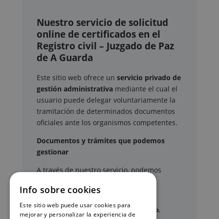
Nuestro servicio de solicitud
online de certificados en el
Registro civil – Juzgado de Paz
de A Guarda
Este sitio web ofrece un
servicio privado de
gestión administrativa
mediante el cual el
usuario puede delegar voluntariamente la
tramitación de determinados documentos
oficiales ante los organismos competentes.
Documentos y trámites que podemos
gestionar
A través de nuestro servicio, podemos
gestionar, entre otros:
Info sobre cookies
Este sitio web puede usar cookies para
Certificados y partidas de
nacimiento
,
mejorar y personalizar la experiencia de