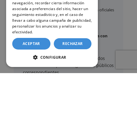
matrimonio
y
defunción
navegación, recordar cierta información
asociada a preferencias del sitio, hacer un
Apostilla de La Haya
de documentos oficiales
seguimiento estadístico y, en el caso de
Legalización
de certificados
llevar a cabo alguna campaña de publicidad,
personalizar los anuncios y analizar su
Certificado de Últimas Voluntades
efectividad.
Política de cookies
Certificado de contratos de seguros con
cobertura por fallecimiento
ACEPTAR
RECHAZAR
CONFIGURAR
Los documentos oficiales son expedidos
exclusivamente por los organismos públicos
correspondientes.
Más información sobre nuestro servicio »
SERVICIOS