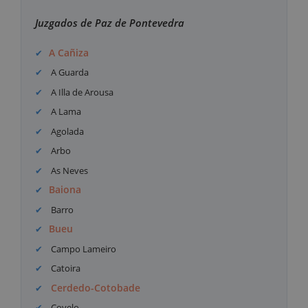
Juzgados de Paz de Pontevedra
A Cañiza
A Guarda
A Illa de Arousa
A Lama
Agolada
Arbo
As Neves
Baiona
Barro
Bueu
Campo Lameiro
Catoira
Cerdedo-Cotobade
Covelo