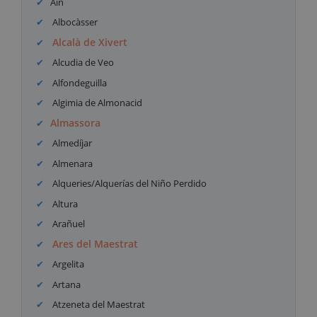
Aín
Albocàsser
Alcalà de Xivert
Alcudia de Veo
Alfondeguilla
Algimia de Almonacid
Almassora
Almedíjar
Almenara
Alqueries/Alquerías del Niño Perdido
Altura
Arañuel
Ares del Maestrat
Argelita
Artana
Atzeneta del Maestrat