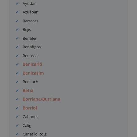
Ayódar
Azuébar
Barracas
Bejís
Benafer
Benafigos
Benassal
Benicarló
Benicasim
Benlloch
Betxí
Borriana/Burriana
Borriol
Cabanes
Càlig
Canet lo Roig