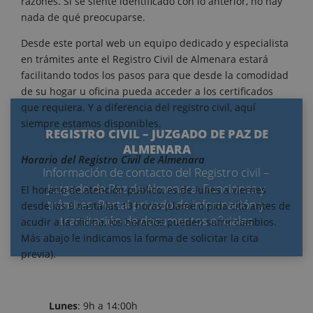
razones. Si se siente identificado con lo anterior, no hay
nada de qué preocuparse.
Desde este portal web un equipo dedicado y especialista
en trámites ante el Registro Civil de Almenara estará
facilitando todos los pasos para que desde la comodidad
de su hogar u oficina pueda acceder a los certificados
que requiera. Y a diferencia del registro civil, aquí
siempre estamos disponibles.
REGISTRO CIVIL – JUZGADO DE PAZ DE
ALMENARA
Horario del Registro Civil de Almenara
Información de contacto del Registro civil –
Juzgado de Paz de Almenara. Funciones y
El horario de atención público, es de lunes a viernes
trámites. Portal privado de información y
desde las 9 hasta las 13 horas (Llame o pida cita antes de
tramitación de documentos oficiales
acudir a la oficina, los horarios pueden sufrir cambios.
Más abajo le indicamos la forma de solicitar la cita
previa).
Lunes
: 9h a 14:00h