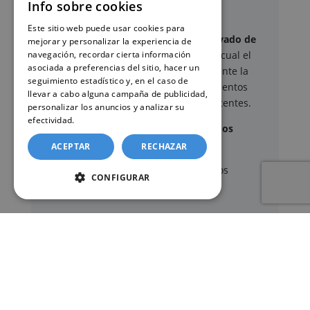
Info sobre cookies
de Almenara
Este sitio web puede usar cookies para
Este sitio web ofrece un
servicio privado de
mejorar y personalizar la experiencia de
navegación, recordar cierta información
gestión administrativa
mediante el cual el
asociada a preferencias del sitio, hacer un
usuario puede delegar voluntariamente la
seguimiento estadístico y, en el caso de
tramitación de determinados documentos
llevar a cabo alguna campaña de publicidad,
oficiales ante los organismos competentes.
personalizar los anuncios y analizar su
efectividad.
Política de cookies
Documentos y trámites que podemos
gestionar
ACEPTAR
RECHAZAR
A través de nuestro servicio, podemos
CONFIGURAR
gestionar, entre otros:
Certificados y partidas de
nacimiento
,
matrimonio
y
defunción
Apostilla de La Haya
de documentos oficiales
Legalización
de certificados
Certificado de Últimas Voluntades