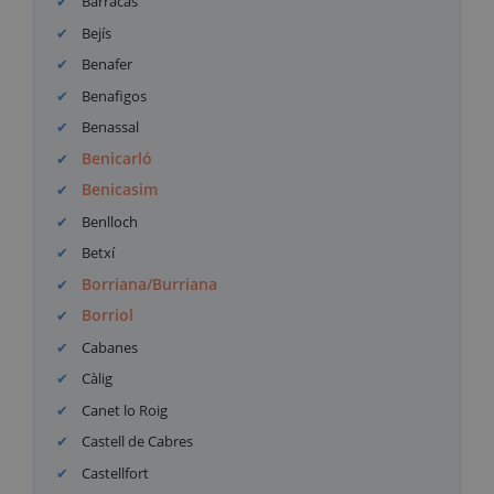
Barracas
Bejís
Benafer
Benafigos
Benassal
Benicarló
Benicasim
Benlloch
Betxí
Borriana/Burriana
Borriol
Cabanes
Càlig
Canet lo Roig
Castell de Cabres
Castellfort