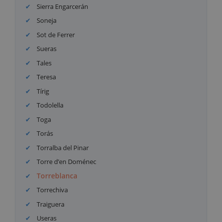
Sierra Engarcerán
Soneja
Sot de Ferrer
Sueras
Tales
Teresa
Tírig
Todolella
Toga
Torás
Torralba del Pinar
Torre d’en Doménec
Torreblanca
Torrechiva
Traiguera
Useras