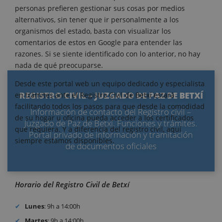
personas prefieren gestionar sus cosas por medios
alternativos, sin tener que ir personalmente a los
organismos del estado, basta con visualizar los
comentarios de estos en Google para entender las
razones. Si se siente identificado con lo anterior, no hay
nada de qué preocuparse.
Desde este portal web un equipo dedicado y especialista
REGISTRO CIVIL – JUZGADO DE PAZ DE BETXÍ
en trámites ante el Registro Civil de Betxí estará
facilitando todos los pasos para que desde la comodidad
Información de contacto del Registro civil –
de su hogar u oficina pueda acceder a los certificados
Juzgado de Paz de Betxí. Funciones y trámites.
que requiera. Y a diferencia del registro civil, aquí
Portal privado de información y tramitación
siempre estamos disponibles.
de documentos oficiales
Horario del Registro Civil de Betxí
Lunes
: 9h a 14:00h
Martes
: 9h a 14:00h