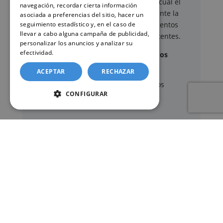
gestión administrativa
mediante el cual el
navegación, recordar cierta información
usuario puede delegar voluntariamente la
asociada a preferencias del sitio, hacer un
seguimiento estadístico y, en el caso de
tramitación de determinados documentos
llevar a cabo alguna campaña de publicidad,
oficiales ante los organismos competentes.
personalizar los anuncios y analizar su
efectividad.
Política de cookies
Documentos y trámites que podemos
gestionar
ACEPTAR
RECHAZAR
A través de nuestro servicio, podemos
CONFIGURAR
gestionar, entre otros:
Certificados y partidas de
nacimiento
,
matrimonio
y
defunción
Apostilla de La Haya
de documentos oficiales
Legalización
de certificados
Certificado de Últimas Voluntades
Certificado de contratos de seguros con
cobertura por fallecimiento