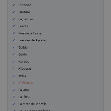
Espadilla
Fanzara
Figueroles
Forcall
Fuente la Reina
Fuentes de Ayódar
Gaibiel
Geldo
Herbés
Higueras
Jérica
L’ Alcora
La Jana
La Llosa
La Mata de Morella
La Pobla de Benifassà