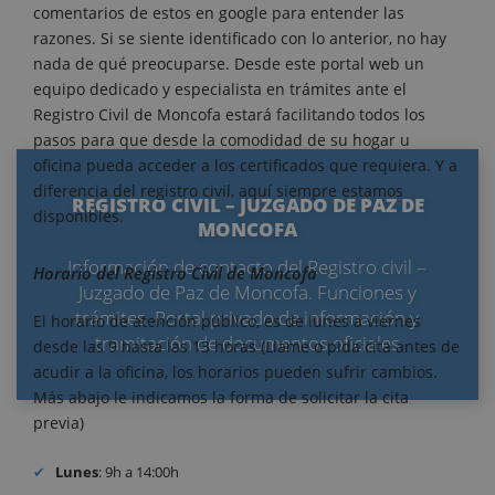
comentarios de estos en google para entender las
razones. Si se siente identificado con lo anterior, no hay
nada de qué preocuparse. Desde este portal web un
equipo dedicado y especialista en trámites ante el
Registro Civil de Moncofa estará facilitando todos los
pasos para que desde la comodidad de su hogar u
oficina pueda acceder a los certificados que requiera. Y a
diferencia del registro civil, aquí siempre estamos
REGISTRO CIVIL – JUZGADO DE PAZ DE
disponibles.
MONCOFA
Información de contacto del Registro civil –
Horario del Registro Civil de Moncofa
Juzgado de Paz de Moncofa. Funciones y
trámites. Portal privado de información y
El horario de atención público, es de lunes a viernes
tramitación de documentos oficiales
desde las 9 hasta las 13 horas (Llame o pida cita antes de
acudir a la oficina, los horarios pueden sufrir cambios.
Más abajo le indicamos la forma de solicitar la cita
previa)
Lunes
: 9h a 14:00h