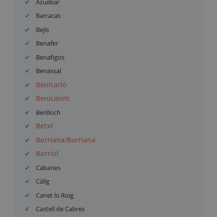
Azuébar
Barracas
Bejís
Benafer
Benafigos
Benassal
Benicarló
Benicasim
Benlloch
Betxí
Borriana/Burriana
Borriol
Cabanes
Càlig
Canet lo Roig
Castell de Cabres