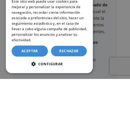
Este sitio web puede usar cookies para
Este sitio web ofrece un
servicio privado de
mejorar y personalizar la experiencia de
gestión administrativa
mediante el cual el
navegación, recordar cierta información
usuario puede delegar voluntariamente la
asociada a preferencias del sitio, hacer un
seguimiento estadístico y, en el caso de
tramitación de determinados documentos
llevar a cabo alguna campaña de publicidad,
oficiales ante los organismos competentes.
personalizar los anuncios y analizar su
efectividad.
Política de cookies
Documentos y trámites que podemos
gestionar
ACEPTAR
RECHAZAR
A través de nuestro servicio, podemos
CONFIGURAR
gestionar, entre otros:
Certificados y partidas de
nacimiento
,
matrimonio
y
defunción
Apostilla de La Haya
de documentos oficiales
Legalización
de certificados
Certificado de Últimas Voluntades
Certificado de contratos de seguros con
cobertura por fallecimiento