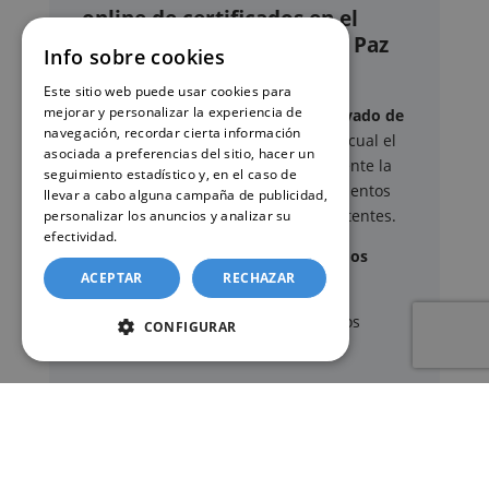
online de certificados en el
Registro civil – Juzgado de Paz
Info sobre cookies
de Benicàssim
Este sitio web puede usar cookies para
mejorar y personalizar la experiencia de
Este sitio web ofrece un
servicio privado de
navegación, recordar cierta información
gestión administrativa
mediante el cual el
asociada a preferencias del sitio, hacer un
usuario puede delegar voluntariamente la
seguimiento estadístico y, en el caso de
tramitación de determinados documentos
llevar a cabo alguna campaña de publicidad,
oficiales ante los organismos competentes.
personalizar los anuncios y analizar su
efectividad.
Política de cookies
Documentos y trámites que podemos
ACEPTAR
RECHAZAR
gestionar
A través de nuestro servicio, podemos
CONFIGURAR
gestionar, entre otros:
Certificados y partidas de
nacimiento
,
matrimonio
y
defunción
Apostilla de La Haya
de documentos oficiales