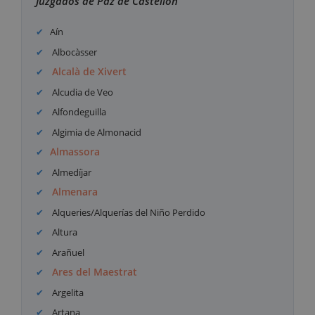
Juzgados de Paz de Castellón
Aín
Albocàsser
Alcalà de Xivert
Alcudia de Veo
Alfondeguilla
Algimia de Almonacid
Almassora
Almedíjar
Almenara
Alqueries/Alquerías del Niño Perdido
Altura
Arañuel
Ares del Maestrat
Argelita
Artana