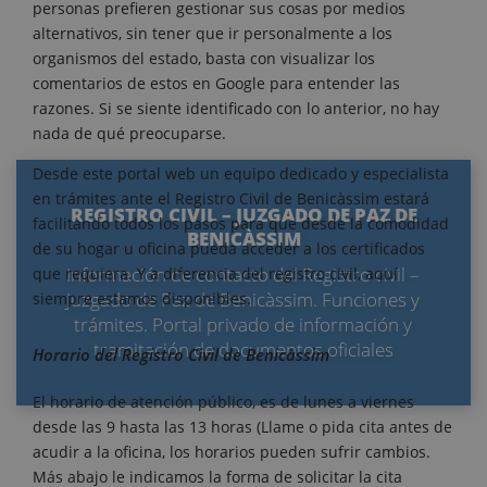
personas prefieren gestionar sus cosas por medios
alternativos, sin tener que ir personalmente a los
organismos del estado, basta con visualizar los
comentarios de estos en Google para entender las
razones. Si se siente identificado con lo anterior, no hay
nada de qué preocuparse.
Desde este portal web un equipo dedicado y especialista
en trámites ante el Registro Civil de Benicàssim estará
REGISTRO CIVIL – JUZGADO DE PAZ DE
facilitando todos los pasos para que desde la comodidad
BENICÀSSIM
de su hogar u oficina pueda acceder a los certificados
Información de contacto del Registro civil –
que requiera. Y a diferencia del registro civil, aquí
Juzgado de Paz de Benicàssim. Funciones y
siempre estamos disponibles.
trámites. Portal privado de información y
tramitación de documentos oficiales
Horario del Registro Civil de Benicàssim
El horario de atención público, es de lunes a viernes
desde las 9 hasta las 13 horas (Llame o pida cita antes de
acudir a la oficina, los horarios pueden sufrir cambios.
Más abajo le indicamos la forma de solicitar la cita