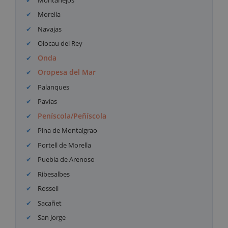
Morella
Navajas
Olocau del Rey
Onda
Oropesa del Mar
Palanques
Pavías
Peníscola/Peñíscola
Pina de Montalgrao
Portell de Morella
Puebla de Arenoso
Ribesalbes
Rossell
Sacañet
San Jorge