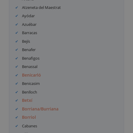
Atzeneta del Maestrat
Ayódar
Azuébar
Barracas
Bejís
Benafer
Benafigos
Benassal
Benicarló
Benicasim
Benlloch
Betxí
Borriana/Burriana
Borriol
Cabanes