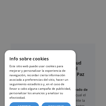
Info sobre cookies
Nuestro servicio de solicitud
Este sitio web puede usar cookies para
online de certificados en el
mejorar y personalizar la experiencia de
Registro civil – Juzgado de Paz
navegación, recordar cierta información
de Guareña
asociada a preferencias del sitio, hacer un
seguimiento estadístico y, en el caso de
llevar a cabo alguna campaña de publicidad,
Este sitio web ofrece un
servicio privado de
personalizar los anuncios y analizar su
gestión administrativa
mediante el cual el
efectividad.
Política de cookies
usuario puede delegar voluntariamente la
tramitación de determinados documentos