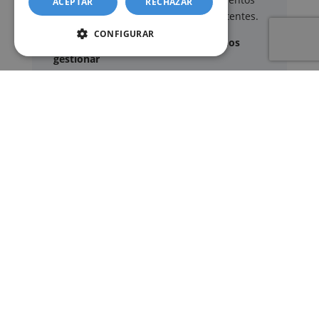
ACEPTAR
RECHAZAR
oficiales ante los organismos competentes.
CONFIGURAR
Documentos y trámites que podemos
gestionar
A través de nuestro servicio, podemos
gestionar, entre otros:
Certificados y partidas de
nacimiento
,
matrimonio
y
defunción
Apostilla de La Haya
de documentos oficiales
Legalización
de certificados
Certificado de Últimas Voluntades
Certificado de contratos de seguros con
cobertura por fallecimiento
Los documentos oficiales son expedidos
exclusivamente por los organismos públicos