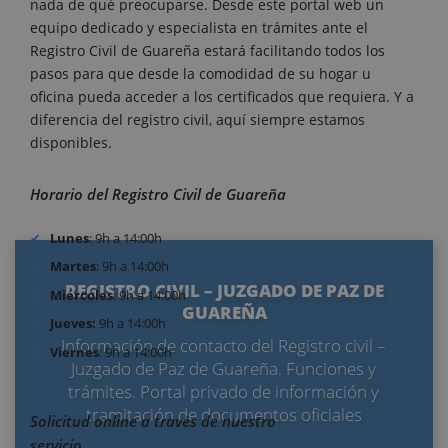
nada de qué preocuparse. Desde este portal web un
equipo dedicado y especialista en trámites ante el
Registro Civil de Guareña estará facilitando todos los
pasos para que desde la comodidad de su hogar u
oficina pueda acceder a los certificados que requiera. Y a
diferencia del registro civil, aquí siempre estamos
disponibles.
Horario del Registro Civil de Guareña
Lunes
: 9h a 14:00h
Martes
: 9h a 14:00h
REGISTRO CIVIL – JUZGADO DE PAZ DE
Miércoles
: 9h a 14:00h
GUAREÑA
Jueves:
9h a 14:00h
Información de contacto del Registro civil –
Viernes
: 9h a 14:00h
Juzgado de Paz de Guareña. Funciones y
trámites. Portal privado de información y
tramitación de documentos oficiales
Solicitud online a través de nuestro
servicio