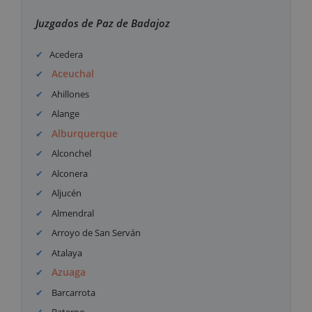
Juzgados de Paz de Badajoz
Acedera
Aceuchal
Ahillones
Alange
Alburquerque
Alconchel
Alconera
Aljucén
Almendral
Arroyo de San Serván
Atalaya
Azuaga
Barcarrota