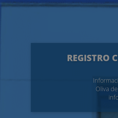
REGISTRO C
Informaci
Oliva de
inf