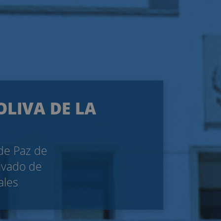
OLIVA DE LA
 de Paz de
rivado de
ales