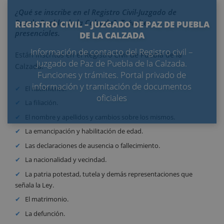
¿Qué se inscribe en el Registro Civil-Juzgado de
Paz de Puebla de la Calzada?. Trámites
REGISTRO CIVIL – JUZGADO DE PAZ DE PUEBLA
presenciales.
DE LA CALZADA
Información de contacto del Registro civil –
Están inscritos en el Registro Civil de Puebla de la
Juzgado de Paz de Puebla de la Calzada.
Calzada:
Funciones y trámites. Portal privado de
información y tramitación de documentos
El nacimiento.
oficiales
La filiación.
El nombre y apellidos y cambios sobre los mismos.
La emancipación y habilitación de edad.
Las declaraciones de ausencia o fallecimiento.
La nacionalidad y vecindad.
La patria potestad, tutela y demás representaciones que
señala la Ley.
El matrimonio.
La defunción.