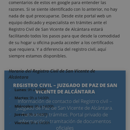
comentarios de estos en google para entender las
razones. Si se siente identificado con lo anterior, no hay
nada de qué preocuparse. Desde este portal web un
equipo dedicado y especialista en trámites ante el
Registro Civil de San Vicente de Alcántara estará
facilitando todos los pasos para que desde la comodidad
de su hogar u oficina pueda acceder a los certificados
que requiera. Y a diferencia del registro civil, aquí
siempre estamos disponibles.
Horario del Registro Civil de San Vicente de
Alcántara
REGISTRO CIVIL – JUZGADO DE PAZ DE SAN
Lunes
: 9h a 14:00h
VICENTE DE ALCÁNTARA
Martes
: 9h a 14:00h
Información de contacto del Registro civil –
Miércoles
: 9h a 14:00h
Juzgado de Paz de San Vicente de Alcántara.
Funciones y trámites. Portal privado de
Jueves:
9h a 14:00h
información y tramitación de documentos
Viernes
: 9h a 14:00h
oficiales