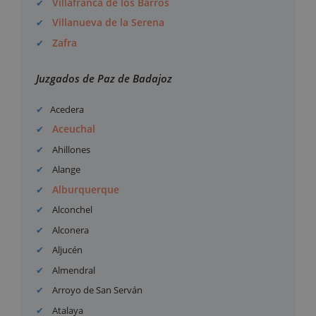
Villafranca de los Barros
Villanueva de la Serena
Zafra
Juzgados de Paz de Badajoz
Acedera
Aceuchal
Ahillones
Alange
Alburquerque
Alconchel
Alconera
Aljucén
Almendral
Arroyo de San Serván
Atalaya