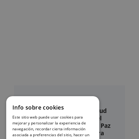
Info sobre cookies
Nuestro servicio de solicitud
online de certificados en el
Este sitio web puede usar cookies para
mejorar y personalizar la experiencia de
Registro civil – Juzgado de Paz
navegación, recordar cierta información
de San Vicente de Alcántara
asociada a preferencias del sitio, hacer un