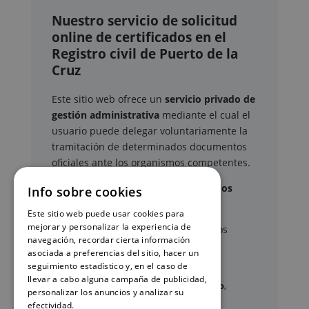
Nuestro servicio de solicitud
online de certificados en el
Registro civil de Puerto de la
Cruz
Este sitio web ofrece un
servicio privado de
gestión administrativa
mediante el cual el
usuario puede delegar voluntariamente la
tramitación de determinados documentos
oficiales ante los organismos competentes.
Documentos y trámites que podemos
Info sobre cookies
gestionar
Este sitio web puede usar cookies para
mejorar y personalizar la experiencia de
A través de nuestro servicio, podemos
navegación, recordar cierta información
gestionar, entre otros:
asociada a preferencias del sitio, hacer un
seguimiento estadístico y, en el caso de
llevar a cabo alguna campaña de publicidad,
Certificados y partidas de
nacimiento
,
personalizar los anuncios y analizar su
matrimonio
y
defunción
efectividad.
Política de cookies