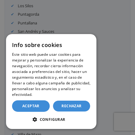
Los Silos
Puntagorda
Puntallana
San Andrés y Sauces
San Juan de la Rambla
Info sobre cookies
San Miguel de Abona
Este sitio web puede usar cookies para
Santa Ursula
mejorar y personalizar la experiencia de
Santiago del Teide
navegación, recordar cierta información
asociada a preferencias del sitio, hacer un
Tacoronte
seguimiento estadístico y, en el caso de
Tazacorte
llevar a cabo alguna campaña de publicidad,
personalizar los anuncios y analizar su
Tegueste
efectividad.
Política de cookies
Tijarafe
ACEPTAR
RECHAZAR
Valle Gran Rey
Vallehermoso
CONFIGURAR
Vilaflor de Chasna
Villa de Mazo