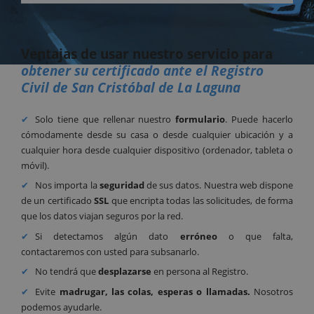
Ventajas de usar nuestro servicio para
obtener su certificado ante el Registro
Civil de San Cristóbal de La Laguna
Solo tiene que rellenar nuestro
formulario
. Puede hacerlo
cómodamente desde su casa o desde cualquier ubicación y a
cualquier hora desde cualquier dispositivo (ordenador, tableta o
móvil).
Nos importa la
seguridad
de sus datos. Nuestra web dispone
de un certificado
SSL
que encripta todas las solicitudes, de forma
que los datos viajan seguros por la red.
Si detectamos algún dato
erróneo
o que falta,
contactaremos con usted para subsanarlo.
No tendrá que
desplazarse
en persona al Registro.
Evite
madrugar, las colas, esperas o llamadas.
Nosotros
podemos ayudarle.