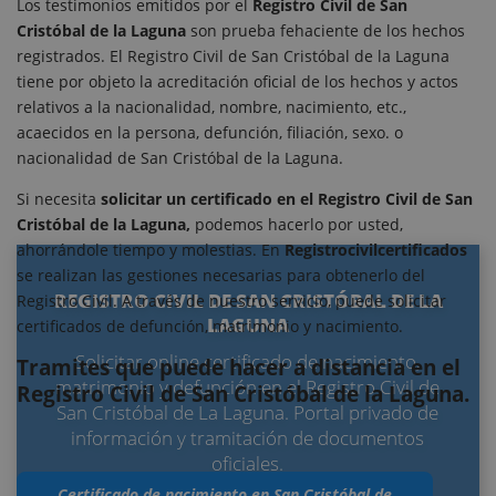
Los testimonios emitidos por el
Registro Civil de San
Cristóbal de la Laguna
son prueba fehaciente de los hechos
registrados. El Registro Civil de San Cristóbal de la Laguna
tiene por objeto la acreditación oficial de los hechos y actos
relativos a la nacionalidad, nombre, nacimiento, etc.,
acaecidos en la persona, defunción, filiación, sexo. o
nacionalidad de San Cristóbal de la Laguna.
Si necesita
solicitar un certificado en el Registro Civil de San
Cristóbal de la Laguna,
podemos hacerlo por usted,
ahorrándole tiempo y molestias. En
Registrocivilcertificados
se realizan las gestiones necesarias para obtenerlo del
REGISTRO CIVIL DE SAN CRISTÓBAL DE LA
Registro Civil. A través de nuestro servicio, puede solicitar
LAGUNA
certificados de defunción, matrimonio y nacimiento.
Solicitar online certificado de nacimiento,
Tramites que puede hacer a distancia en el
matrimonio y defunción en el Registro Civil de
Registro Civil de San Cristóbal de la Laguna.
San Cristóbal de La Laguna. Portal privado de
información y tramitación de documentos
oficiales.
Certificado de nacimiento en San Cristóbal de