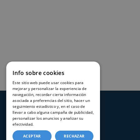
Info sobre cookies
Este sitio web puede usar cookies para
mejorar y personalizar la experiencia de
navegación, recordar cierta información
asociada a preferencias del sitio, hacer un
SERVICIOS
seguimiento estadístico y, en el caso de
llevar a cabo alguna campaña de publicidad,
personalizar los anuncios y analizar su
Registros Civiles España
efectividad.
Política de cookies
Nuestro servicio
ACEPTAR
RECHAZAR
Contacte con nosotros