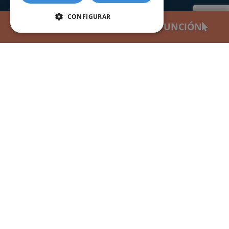
Consultar estado de un trámite
CONFIGURAR
SOLICITAR CERTIFICADO DE DEFUNCIÓN
CERTIFICADOS
Certificado de nacimiento
Certificado de matrimonio
Certificado de defunción
Certificado seguros por fallecimiento
Certificado de últimas voluntades
Apostilla de la Haya
INFORMACIÓN
Preguntas frecuentes