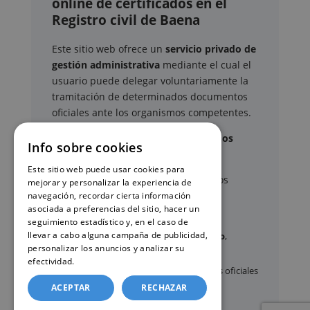
online de certificados en el
Registro civil de Baena
Este sitio web ofrece un
servicio privado de
gestión administrativa
mediante el cual el
usuario puede delegar voluntariamente la
tramitación de determinados documentos
oficiales ante los organismos competentes.
Documentos y trámites que podemos
Info sobre cookies
gestionar
Este sitio web puede usar cookies para
A través de nuestro servicio, podemos
mejorar y personalizar la experiencia de
gestionar, entre otros:
navegación, recordar cierta información
asociada a preferencias del sitio, hacer un
seguimiento estadístico y, en el caso de
llevar a cabo alguna campaña de publicidad,
Certificados y partidas de
nacimiento
,
personalizar los anuncios y analizar su
matrimonio
y
defunción
efectividad.
Política de cookies
Apostilla de La Haya
de documentos oficiales
ACEPTAR
RECHAZAR
Legalización
de certificados