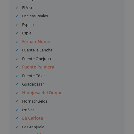
El Viso
Encinas Reales
Espejo
Espiel
Fernán-Núñez
Fuente la Lancha
Fuente Obejuna
Fuente Palmera
Fuente-Tójar
Guadalcázar
Hinojosa del Duque
Hornachuelos
Iznájar
La Carlota
La Granjuela