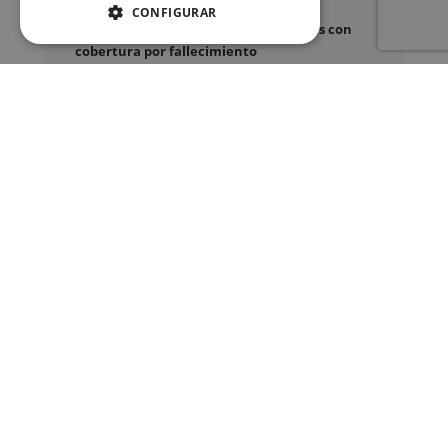
Certificado de Últimas Voluntades
CONFIGURAR
Certificado de contratos de seguros con
cobertura por fallecimiento
Los documentos oficiales son expedidos
exclusivamente por los organismos públicos
correspondientes.
Más información sobre nuestro servicio »
SERVICIOS
Registros Civiles España
Nuestro servicio
Contacte con nosotros