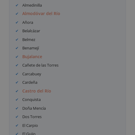
Almedinilla
Almodóvar del Río
Añora
Belalcázar
Belmez
Benamejí
Bujalance
Cañete de las Torres
Carcabuey
Cardeña
Castro del Río
Conquista
Doña Mencía
Dos Torres
El Carpio
El Guijo