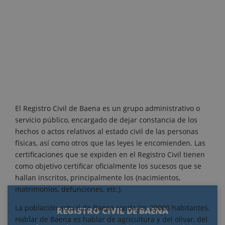
El Registro Civil de Baena es un grupo administrativo o
servicio público, encargado de dejar constancia de los
hechos o actos relativos al estado civil de las personas
físicas, así como otros que las leyes le encomienden. Las
certificaciones que se expiden en el Registro Civil tienen
como objetivo certificar oficialmente los sucesos que se
hallan inscritos, principalmente los (nacimientos,
matrimonios, defunciones, etc.).
La población actual de Baena ronda los 20000 habitantes.
REGISTRO CIVIL DE BAENA
Hablar de Baena es hablar de agricultura y del olivar, del