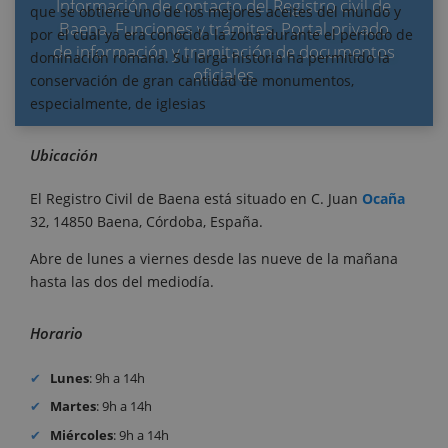
Información de contacto del Registro civil de
que se obtiene uno de los mejores aceites del mundo y
Baena. Funciones y trámites. Portal privado
por el cual ya era conocida la zona durante el periodo de
de información y tramitación de documentos
dominación romana. Su larga historia ha permitido la
oficiales
conservación de gran cantidad de monumentos,
especialmente, de iglesias
Ubicación
El Registro Civil de Baena está situado en C. Juan
Ocaña
32, 14850 Baena, Córdoba, España.
Abre de lunes a viernes desde las nueve de la mañana
hasta las dos del mediodía.
Horario
Lunes
: 9h a 14h
Martes
: 9h a 14h
Miércoles
: 9h a 14h