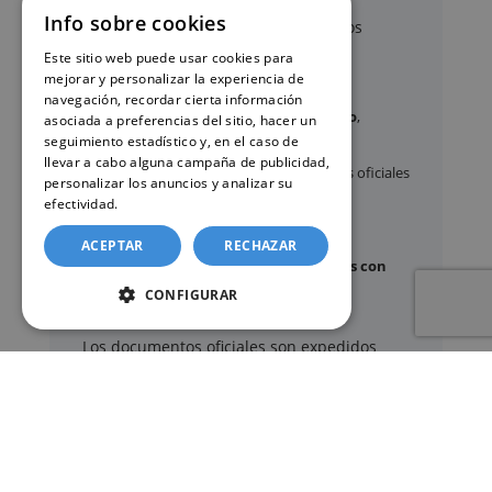
Info sobre cookies
A través de nuestro servicio, podemos
gestionar, entre otros:
Este sitio web puede usar cookies para
mejorar y personalizar la experiencia de
navegación, recordar cierta información
Certificados y partidas de
nacimiento
,
asociada a preferencias del sitio, hacer un
matrimonio
y
defunción
seguimiento estadístico y, en el caso de
llevar a cabo alguna campaña de publicidad,
Apostilla de La Haya
de documentos oficiales
personalizar los anuncios y analizar su
Legalización
de certificados
efectividad.
Política de cookies
Certificado de Últimas Voluntades
ACEPTAR
RECHAZAR
Certificado de contratos de seguros con
cobertura por fallecimiento
CONFIGURAR
Los documentos oficiales son expedidos
exclusivamente por los organismos públicos
correspondientes.
Más información sobre nuestro servicio »