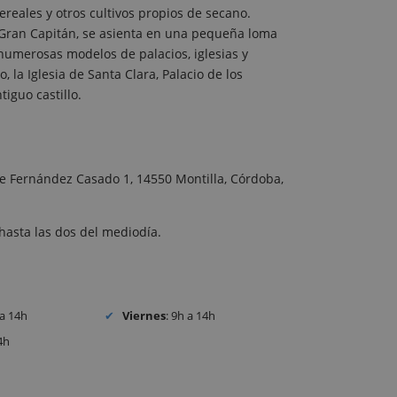
cereales y otros cultivos propios de secano.
el Gran Capitán, se asienta en una pequeña loma
umerosas modelos de palacios, iglesias y
 la Iglesia de Santa Clara, Palacio de los
tiguo castillo.
ste Fernández Casado 1, 14550 Montilla, Córdoba,
hasta las dos del mediodía.
 a 14h
Viernes
: 9h a 14h
4h