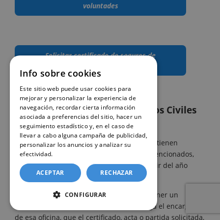
voluntades
Solicitar certificado de seguros de
cobertura por fallecimiento
Info sobre cookies
Este sitio web puede usar cookies para
mejorar y personalizar la experiencia de
navegación, recordar cierta información
Curiosidades sobre los Registros Civiles
asociada a preferencias del sitio, hacer un
(inscripciones fuera de plazo)
seguimiento estadístico y, en el caso de
llevar a cabo alguna campaña de publicidad,
Los Registros Civiles o los Juzgados de Paz, tienen
personalizar los anuncios y analizar su
asientos de los hechos registrales antes mencionados,
efectividad.
Política de cookies
nacimiento, matrimonio o defunción a partir del año
ACEPTAR
RECHAZAR
1870.
Puede darse el caso, que si queremos obtener un
CONFIGURAR
certificado de nacimiento antiguo, nos diga el encargado
de esa oficina, que el certificado, acta o partida solicitada,