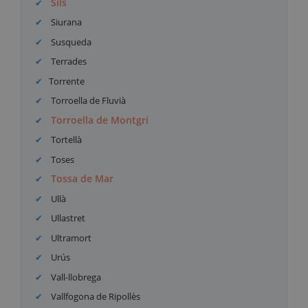
Sils
Siurana
Susqueda
Terrades
Torrente
Torroella de Fluvià
Torroella de Montgrí
Tortellà
Toses
Tossa de Mar
Ullà
Ullastret
Ultramort
Urús
Vall-llobrega
Vallfogona de Ripollès