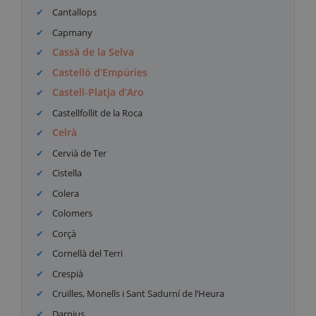
Cantallops
Capmany
Cassà de la Selva
Castelló d’Empúries
Castell-Platja d’Aro
Castellfollit de la Roca
Celrà
Cervià de Ter
Cistella
Colera
Colomers
Corçà
Cornellà del Terri
Crespià
Cruïlles, Monells i Sant Sadurní de l’Heura
Darnius