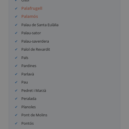
Osor
Palafrugell
Palamós
Palau de Santa Eulàlia
Palau-sator
Palau-saverdera
Palol de Revardit
Pals
Pardines
Parlavà
Pau
Pedret i Marzà
Peralada
Planoles
Pont de Molins
Pontós