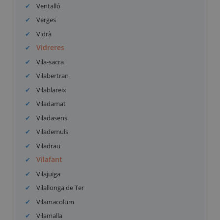
Ventalló
Verges
Vidrà
Vidreres
Vila-sacra
Vilabertran
Vilablareix
Viladamat
Viladasens
Vilademuls
Viladrau
Vilafant
Vilajuïga
Vilallonga de Ter
Vilamacolum
Vilamalla