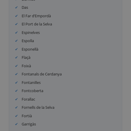
Das
El Far d’Empordà
El Port de la Selva
Espinelves
Espolla
Esponellà
Flaçà
Foixà
Fontanals de Cerdanya
Fontanilles
Fontcoberta
Forallac
Fornells de la Selva
Fortià
Garrigàs