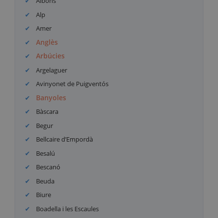
Albons
Alp
Amer
Anglès
Arbúcies
Argelaguer
Avinyonet de Puigventós
Banyoles
Bàscara
Begur
Bellcaire d’Empordà
Besalú
Bescanó
Beuda
Biure
Boadella i les Escaules