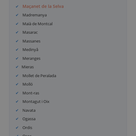
Maçanet de la Selva
Madremanya
Maià de Montcal
Masarac
Massanes
Medinyâ
Meranges
Mieras
Mollet de Peralada
Molló
Mont-ras
Montagut i Oix
Navata
Ogassa
Ordis