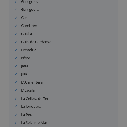
Garrigoles
Garriguella
Ger
Gombrèn
Gualta
Guils de Cerdanya
Hostalric
Isòvol
Jafre
Juià
L’ Armentera
L’ Escala
La Cellera de Ter
La Jonquera
La Pera
La Selva de Mar