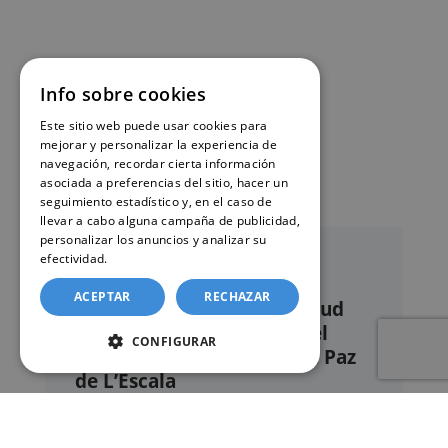
Info sobre cookies
Este sitio web puede usar cookies para
mejorar y personalizar la experiencia de
navegación, recordar cierta información
asociada a preferencias del sitio, hacer un
seguimiento estadístico y, en el caso de
llevar a cabo alguna campaña de publicidad,
personalizar los anuncios y analizar su
efectividad.
Política de cookies
ACEPTAR
RECHAZAR
Nuestro servicio de solicitud
online de certificados en el
CONFIGURAR
Registro civil – Juzgado de Paz
de L’Escala
Este sitio web ofrece un
servicio privado de
gestión administrativa
mediante el cual el