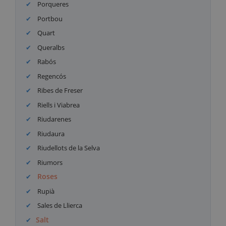
Porqueres
Portbou
Quart
Queralbs
Rabós
Regencós
Ribes de Freser
Riells i Viabrea
Riudarenes
Riudaura
Riudellots de la Selva
Riumors
Roses
Rupià
Sales de Llierca
Salt