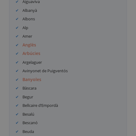
Aiguaviva
Albanyà
Albons
Alp
Amer
Anglès
Arbúcies
Argelaguer
Avinyonet de Puigventós
Banyoles
Bàscara
Begur
Bellcaire d’Empordà
Besalú
Bescanó
Beuda