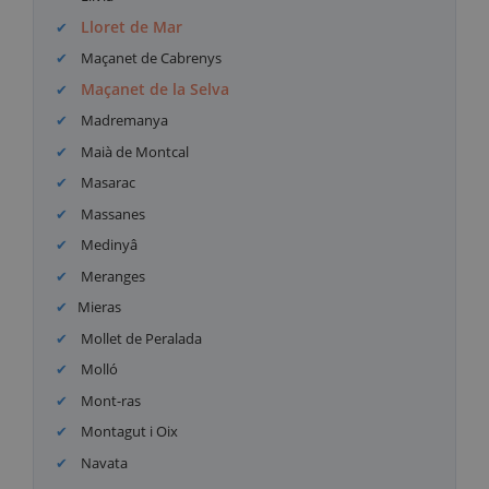
Lloret de Mar
Maçanet de Cabrenys
Maçanet de la Selva
Madremanya
Maià de Montcal
Masarac
Massanes
Medinyâ
Meranges
Mieras
Mollet de Peralada
Molló
Mont-ras
Montagut i Oix
Navata