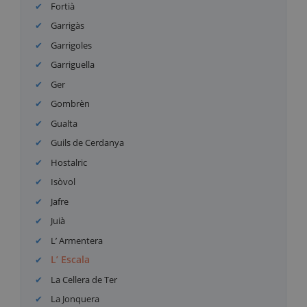
Fortià
Garrigàs
Garrigoles
Garriguella
Ger
Gombrèn
Gualta
Guils de Cerdanya
Hostalric
Isòvol
Jafre
Juià
L’ Armentera
L’ Escala
La Cellera de Ter
La Jonquera