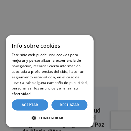
Info sobre cookies
Este sitio web puede usar cookies para
mejorar y personalizar la experiencia de
navegación, recordar cierta información
asociada a preferencias del sitio, hacer un
seguimiento estadístico y, en el caso de
llevar a cabo alguna campaña de publicidad,
personalizar los anuncios y analizar su
efectividad.
Política de cookies
ACEPTAR
RECHAZAR
Nuestro servicio de solicitud
online de certificados en el
CONFIGURAR
Registro civil – Juzgado de Paz