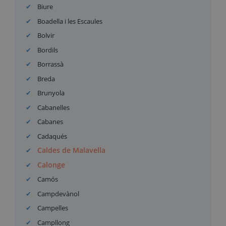
Biure
Boadella i les Escaules
Bolvir
Bordils
Borrassà
Breda
Brunyola
Cabanelles
Cabanes
Cadaqués
Caldes de Malavella
Calonge
Camós
Campdevànol
Campelles
Campllong