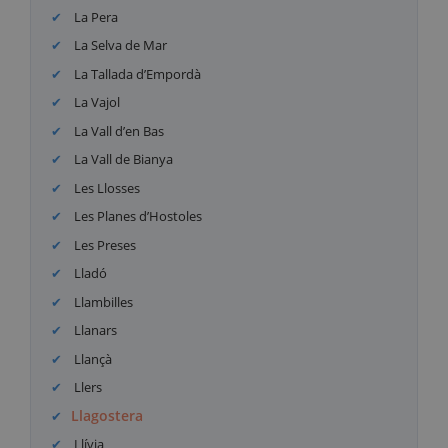
La Pera
La Selva de Mar
La Tallada d’Empordà
La Vajol
La Vall d’en Bas
La Vall de Bianya
Les Llosses
Les Planes d’Hostoles
Les Preses
Lladó
Llambilles
Llanars
Llançà
Llers
Llagostera
Llívia