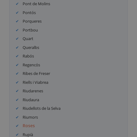
Pont de Molins
Pontós
Porqueres
Portbou
Quart
Queralbs
Rabós
Regencós
Ribes de Freser
Riells i Viabrea
Riudarenes
Riudaura
Riudellots de la Selva
Riumors
Roses
Rupià