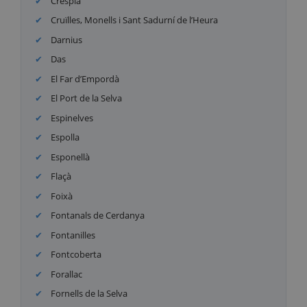
Crespià
Cruïlles, Monells i Sant Sadurní de l’Heura
Darnius
Das
El Far d’Empordà
El Port de la Selva
Espinelves
Espolla
Esponellà
Flaçà
Foixà
Fontanals de Cerdanya
Fontanilles
Fontcoberta
Forallac
Fornells de la Selva