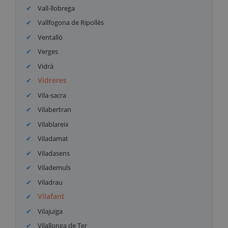
Vall-llobrega
Vallfogona de Ripollès
Ventalló
Verges
Vidrà
Vidreres
Vila-sacra
Vilabertran
Vilablareix
Viladamat
Viladasens
Vilademuls
Viladrau
Vilafant
Vilajuïga
Vilallonga de Ter