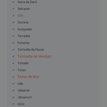
Serra de Daró
Setcases
Sils
Siurana
Susqueda
Terrades
Torrente
Torroella de Fluvià
Torroella de Montgrí
Tortellà
Toses
Tossa de Mar
Ullà
Ullastret
Ultramort
Urús