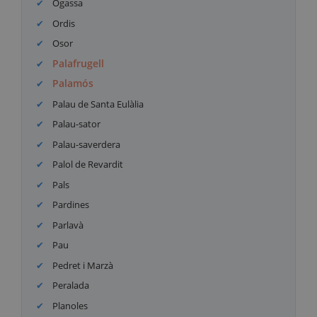
Ogassa
Ordis
Osor
Palafrugell
Palamós
Palau de Santa Eulàlia
Palau-sator
Palau-saverdera
Palol de Revardit
Pals
Pardines
Parlavà
Pau
Pedret i Marzà
Peralada
Planoles