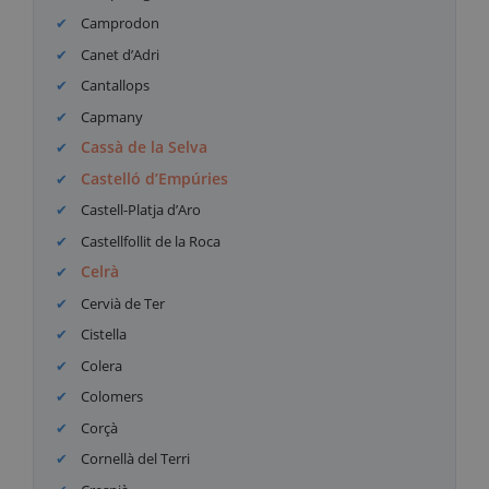
Camprodon
Canet d’Adri
Cantallops
Capmany
Cassà de la Selva
Castelló d’Empúries
Castell-Platja d’Aro
Castellfollit de la Roca
Celrà
Cervià de Ter
Cistella
Colera
Colomers
Corçà
Cornellà del Terri