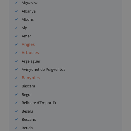
Aiguaviva
Albanyà
Albons
Alp
Amer
Anglès
Arbúcies
Argelaguer
Avinyonet de Puigventós
Banyoles
Bàscara
Begur
Bellcaire d’Empordà
Besalú
Bescanó
Beuda