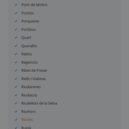
Pont de Molins
Pontós
Porqueres
Portbou
Quart
Queralbs
Rabós
Regencós
Ribes de Freser
Riells i Viabrea
Riudarenes
Riudaura
Riudellots de la Selva
Riumors
Roses
Rupià