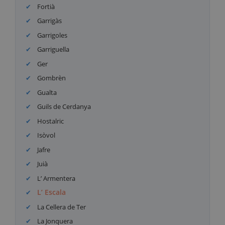
Fortià
Garrigàs
Garrigoles
Garriguella
Ger
Gombrèn
Gualta
Guils de Cerdanya
Hostalric
Isòvol
Jafre
Juià
L’ Armentera
L’ Escala
La Cellera de Ter
La Jonquera