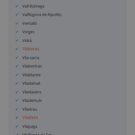
Vall-llobrega
Vallfogona de Ripollès
Ventalló
Verges
Vidrà
Vidreres
Vila-sacra
Vilabertran
Vilablareix
Viladamat
Viladasens
Vilademuls
Viladrau
Vilafant
Vilajuïga
Vilallonga de Ter