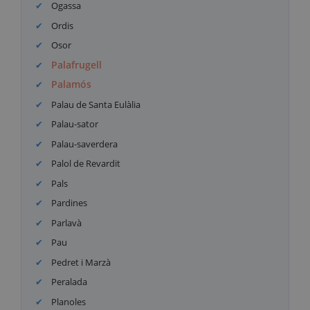
Ogassa
Ordis
Osor
Palafrugell
Palamós
Palau de Santa Eulàlia
Palau-sator
Palau-saverdera
Palol de Revardit
Pals
Pardines
Parlavà
Pau
Pedret i Marzà
Peralada
Planoles