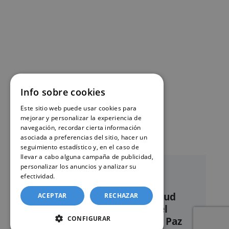
Info sobre cookies
Este sitio web puede usar cookies para
mejorar y personalizar la experiencia de
navegación, recordar cierta información
asociada a preferencias del sitio, hacer un
seguimiento estadístico y, en el caso de
llevar a cabo alguna campaña de publicidad,
personalizar los anuncios y analizar su
efectividad.
Política de cookies
Nuestro servicio de solicitud
ACEPTAR
RECHAZAR
online de certificados en el
CONFIGURAR
Registro civil – Juzgado de Paz