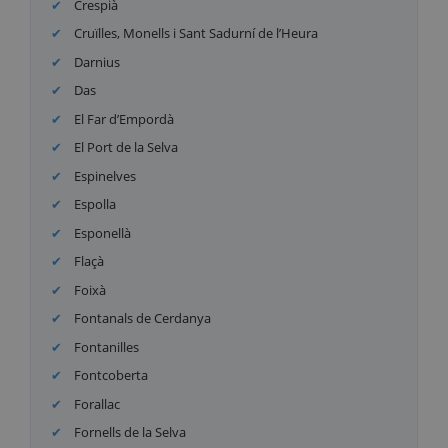
Crespià
Cruïlles, Monells i Sant Sadurní de l’Heura
Darnius
Das
El Far d’Empordà
El Port de la Selva
Espinelves
Espolla
Esponellà
Flaçà
Foixà
Fontanals de Cerdanya
Fontanilles
Fontcoberta
Forallac
Fornells de la Selva