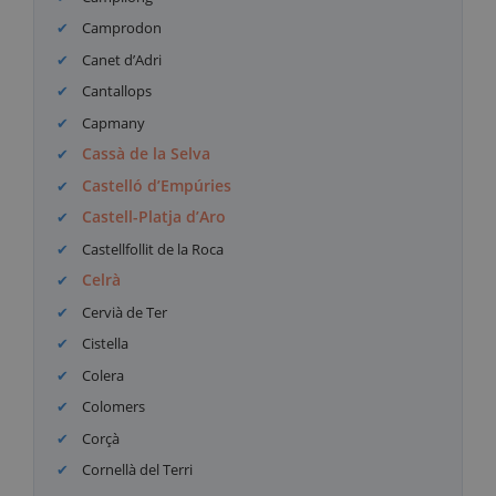
Camprodon
Canet d’Adri
Cantallops
Capmany
Cassà de la Selva
Castelló d’Empúries
Castell-Platja d’Aro
Castellfollit de la Roca
Celrà
Cervià de Ter
Cistella
Colera
Colomers
Corçà
Cornellà del Terri