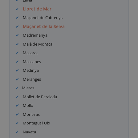
Llívia
Lloret de Mar
Maçanet de Cabrenys
Maçanet de la Selva
Madremanya
Maià de Montcal
Masarac
Massanes
Medinyâ
Meranges
Mieras
Mollet de Peralada
Molló
Mont-ras
Montagut i Oix
Navata