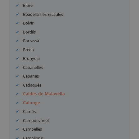
Biure
Boadella i les Escaules
Bolvir
Bordils
Borrassà
Breda
Brunyola
Cabanelles
Cabanes
Cadaqués
Caldes de Malavella
Calonge
Camós
Campdevànol
Campelles
Campllong