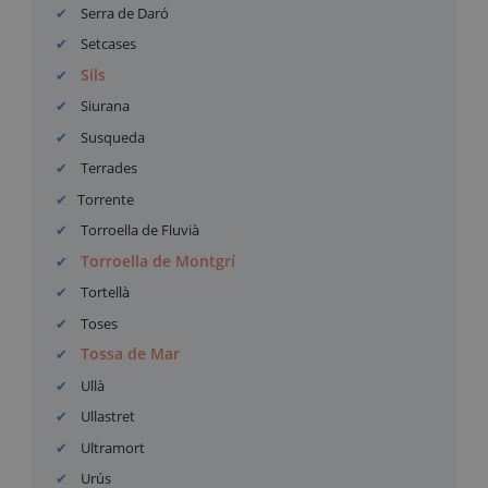
Serra de Daró
Setcases
Sils
Siurana
Susqueda
Terrades
Torrente
Torroella de Fluvià
Torroella de Montgrí
Tortellà
Toses
Tossa de Mar
Ullà
Ullastret
Ultramort
Urús