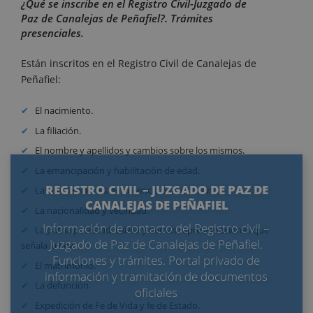
¿Qué se inscribe en el Registro Civil-Juzgado de
Paz de Canalejas de Peñafiel?. Trámites
presenciales.
Están inscritos en el Registro Civil de Canalejas de
Peñafiel:
El nacimiento.
La filiación.
El nombre y apellidos y cambios sobre los mismos.
La emancipación y habilitación de edad.
REGISTRO CIVIL – JUZGADO DE PAZ DE
Las declaraciones de ausencia o fallecimiento.
CANALEJAS DE PEÑAFIEL
La nacionalidad y vecindad.
Información de contacto del Registro civil –
La patria potestad, tutela y demás representaciones que
Juzgado de Paz de Canalejas de Peñafiel.
señala la Ley.
Funciones y trámites. Portal privado de
El matrimonio.
información y tramitación de documentos
La defunción.
oficiales
Expedición de Fe de Vida y fe de Estado.