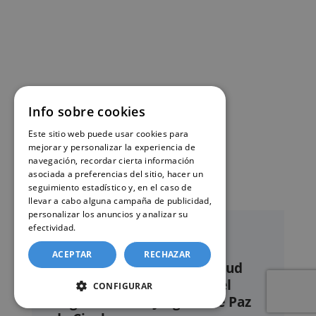
Info sobre cookies
Este sitio web puede usar cookies para
mejorar y personalizar la experiencia de
navegación, recordar cierta información
asociada a preferencias del sitio, hacer un
seguimiento estadístico y, en el caso de
llevar a cabo alguna campaña de publicidad,
personalizar los anuncios y analizar su
efectividad.
Política de cookies
ACEPTAR
RECHAZAR
Nuestro servicio de solicitud
online de certificados en el
CONFIGURAR
Registro civil – Juzgado de Paz