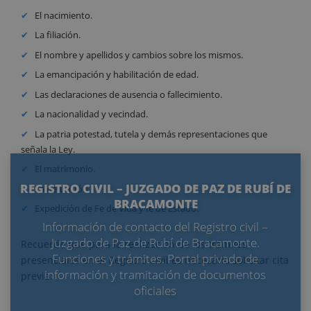
El nacimiento.
La filiación.
El nombre y apellidos y cambios sobre los mismos.
La emancipación y habilitación de edad.
Las declaraciones de ausencia o fallecimiento.
La nacionalidad y vecindad.
La patria potestad, tutela y demás representaciones que
señala la Ley.
El matrimonio.
REGISTRO CIVIL – JUZGADO DE PAZ DE RUBÍ DE
La defunción.
BRACAMONTE
Expedición de Fe de Vida y fe de Estado.
Información de contacto del Registro civil –
Juzgado de Paz de Rubí de Bracamonte.
Recuerde que para la realización de los trámites
Funciones y trámites. Portal privado de
presenciales en el Registro Civil es necesario solicitar cita
información y tramitación de documentos
previa.
oficiales