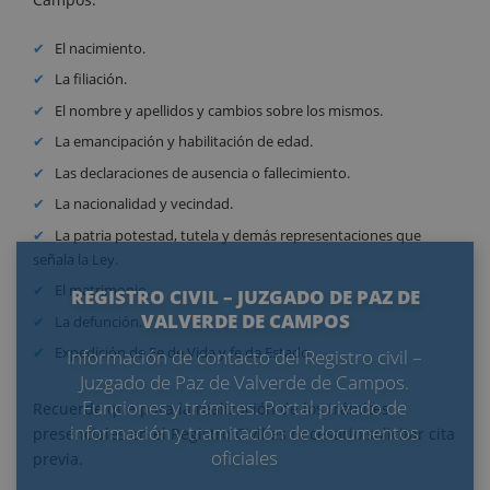
El nacimiento.
La filiación.
El nombre y apellidos y cambios sobre los mismos.
La emancipación y habilitación de edad.
Las declaraciones de ausencia o fallecimiento.
La nacionalidad y vecindad.
La patria potestad, tutela y demás representaciones que
señala la Ley.
El matrimonio.
REGISTRO CIVIL – JUZGADO DE PAZ DE
VALVERDE DE CAMPOS
La defunción.
Expedición de Fe de Vida y fe de Estado.
Información de contacto del Registro civil –
Juzgado de Paz de Valverde de Campos.
Funciones y trámites. Portal privado de
Recuerde que para la realización de los trámites
información y tramitación de documentos
presenciales en el Registro Civil es necesario solicitar cita
oficiales
previa.