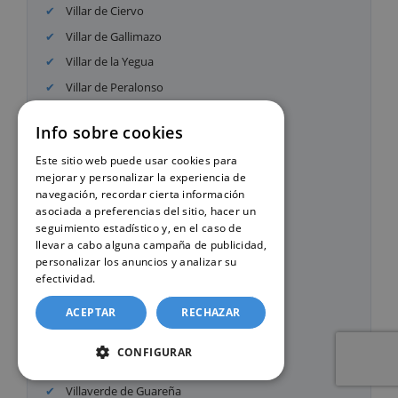
Villar de Ciervo
Villar de Gallimazo
Villar de la Yegua
Villar de Peralonso
Villar de Samaniego
Info sobre cookies
Villares de la Reina
Este sitio web puede usar cookies para
Villares de Yeltes
mejorar y personalizar la experiencia de
Villarino de los Aires
navegación, recordar cierta información
asociada a preferencias del sitio, hacer un
Villarmayor
seguimiento estadístico y, en el caso de
Villarmuerto
llevar a cabo alguna campaña de publicidad,
personalizar los anuncios y analizar su
Villasbuenas
efectividad.
Política de cookies
Villasdardo
ACEPTAR
RECHAZAR
Villaseco de los Gamitos
Villaseco de los Reyes
CONFIGURAR
Villasrubias
Villaverde de Guareña