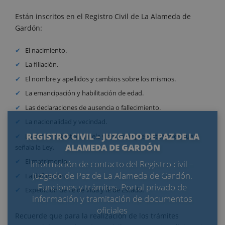
Están inscritos en el Registro Civil de La Alameda de
Gardón:
El nacimiento.
La filiación.
El nombre y apellidos y cambios sobre los mismos.
La emancipación y habilitación de edad.
Las declaraciones de ausencia o fallecimiento.
La nacionalidad y vecindad.
REGISTRO CIVIL – JUZGADO DE PAZ DE LA
La patria potestad, tutela y demás representaciones que
ALAMEDA DE GARDÓN
señala la Ley.
El matrimonio.
Información de contacto del Registro civil –
Juzgado de Paz de La Alameda de Gardón.
La defunción.
Funciones y trámites. Portal privado de
Expedición de Fe de Vida y fe de Estado.
información y tramitación de documentos
oficiales
Recuerde que para la realización de los trámites