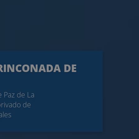
A RINCONADA DE
e Paz de La
privado de
ales