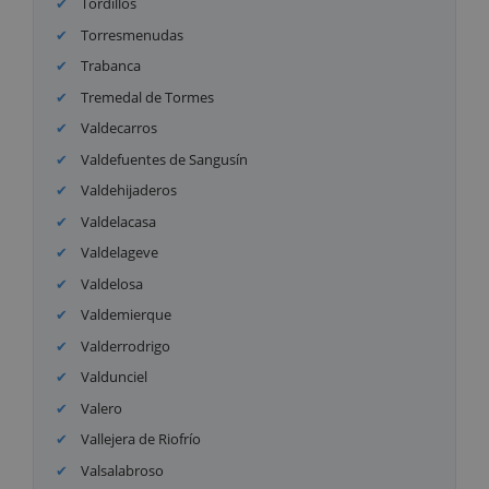
Tordillos
Torresmenudas
Trabanca
Tremedal de Tormes
Valdecarros
Valdefuentes de Sangusín
Valdehijaderos
Valdelacasa
Valdelageve
Valdelosa
Valdemierque
Valderrodrigo
Valdunciel
Valero
Vallejera de Riofrío
Valsalabroso